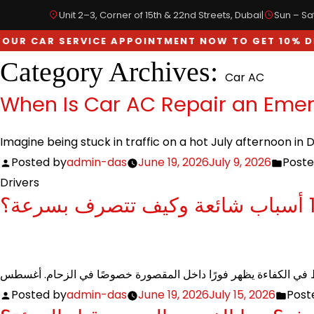
Unit 2–3, Corner of 15th & 22nd Streets, Dubai
|
Sun – Sat
 CAR SERVICE APPOINTMENT NOW TO GET 10% DISC
Category Archives:
Car AC
SPECIALIZED IN
OUR SERVICES
BODYWORKS
When Is Car AC Repair an Emer
Imagine being stuck in traffic on a hot July afternoon in
Posted by
admin-das
June 19, 2026
July 9, 2026
Poste
Drivers
Posted by
admin-das
June 19, 2026
July 15, 2026
Post