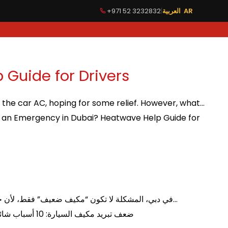
+971 52 3232832
|
العربية AR
TUNING
GALLERY
BLOG
CONTACT US
Guide for Drivers
p the car AC, hoping for some relief. However, what…
 an Emergency in Dubai? Heatwave Help Guide for
في دبي، المشكلة لا تكون “مكيف ضعيف” فقط، لأن حرارة دبي ورطوبتها ترفعان الحمل على نظام التكييف، وأي نقص بسيط في الكفاءة يظهر فورًا داخل المقصورة خصوصًا في الزحام. أغسطس…
on ضعف تبريد مكيف السيارة: 10 أسباب شائعة وكيف تتصرف بسرعة؟