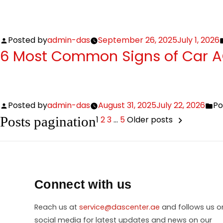
Posted by
admin-das
September 26, 2025
July 1, 2026
6 Most Common Signs of Car AC
Posted by
admin-das
August 31, 2025
July 22, 2026
Po
Posts pagination
1
2
3
…
5
Older posts
Connect with us
Reach us at
service@dascenter.ae
and follows us o
social media for latest updates and news on our