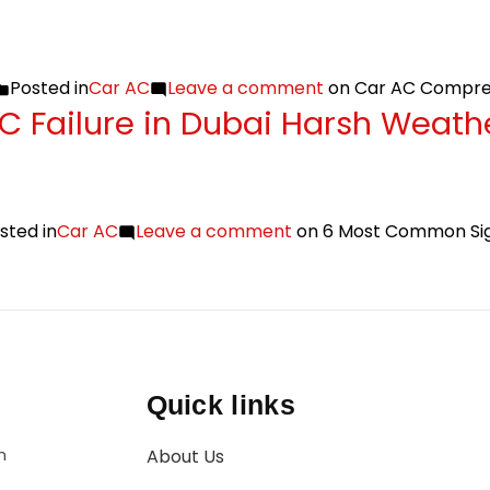
Posted in
Car AC
Leave a comment
on Car AC Compres
 Failure in Dubai Harsh Weath
sted in
Car AC
Leave a comment
on 6 Most Common Sign
Quick links
n
About Us