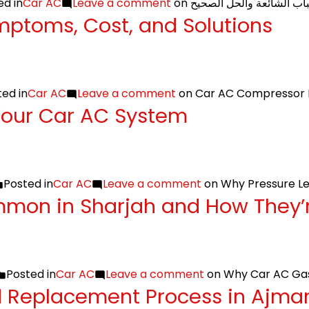
ed in
Car AC
Leave a comment
on ب الشائعة والحل الصحيح
ptoms, Cost, and Solutions
ed in
Car AC
Leave a comment
on Car AC Compressor R
 Your Car AC System
Posted in
Car AC
Leave a comment
on Why Pressure Le
mon in Sharjah and How They’r
Posted in
Car AC
Leave a comment
on Why Car AC Gas
 Replacement Process in Ajma