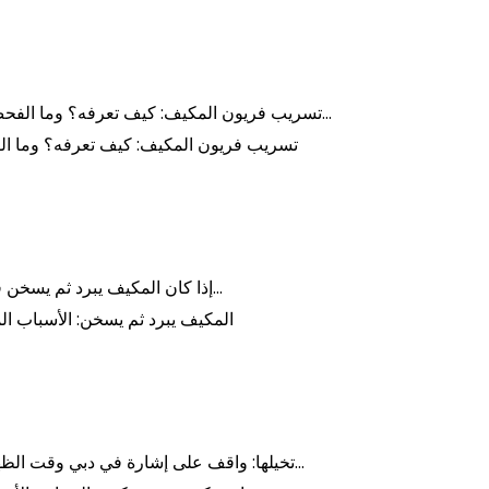
تسريب فريون المكيف: كيف تعرفه؟ وما الفحص الصحيح قبل التعبئة؟ إذا كنت تكرر تعبئة فريون خلال فترة قصيرة، فأنت غالبًا لا تحتاج “تعبئة جديدة”… بل تحتاج كشف تسريب وإصلاحه. لأن…
تسريب فريون المكيف: كيف تعرفه؟ وما الفح
إذا كان المكيف يبرد ثم يسخن فهذه ليست “مشكلة تبريد” واحدة… بل نمط له أكثر من سيناريو. أحيانًا يكون السبب بسيطًا (فلتر أو مراوح)، وأحيانًا إنذار مبكر (نقص فريون أو…
المكيف يبرد ثم يسخن: الأسباب الم
تخيلها: واقف على إشارة في دبي وقت الظهر، تشغل المكيف… وأول ما يضربك هواء “مكتوم” أو رائحة عفن. هنا الموضوع ليس “ريحة مزعجة وخلاص”، هذه إشارة أن داخل نظام التكييف…