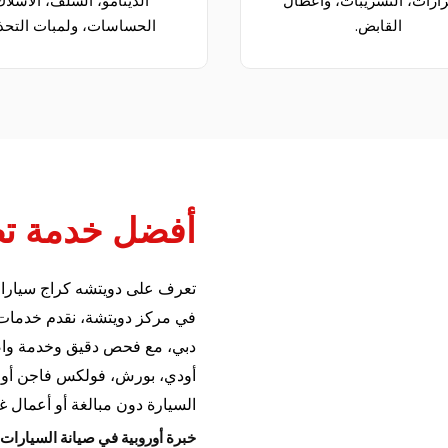
زازات، التسريبات، وأعطال
الدينامو، السلف، الأسلاك
القابض.
الحساسات، ولمبات التحذي
أفضل خدمة تص
تعرف على دويتشه كراج سيارات 
في مركز دويتشة، نقدم خدمات ص
دبي، مع فحص دقيق وخدمة واضح
أودي، بورش، فولكس فاجن أو م
السيارة دون مبالغة أو أعمال غ
خبرة أوروبية في صيانة السيارات ا