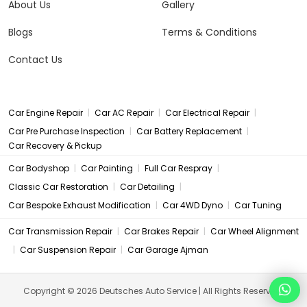
About Us
Gallery
Blogs
Terms & Conditions
Contact Us
|
|
|
Car Engine Repair
Car AC Repair
Car Electrical Repair
|
|
Car Pre Purchase Inspection
Car Battery Replacement
Car Recovery & Pickup
|
|
|
Car Bodyshop
Car Painting
Full Car Respray
|
|
Classic Car Restoration
Car Detailing
|
|
Car Bespoke Exhaust Modification
Car 4WD Dyno
Car Tuning
|
|
Car Transmission Repair
Car Brakes Repair
Car Wheel Alignment
|
|
Car Suspension Repair
Car Garage Ajman
Copyright © 2026 Deutsches Auto Service | All Rights Reserved.