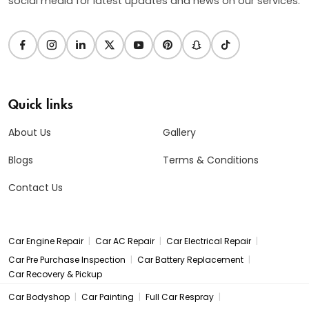
social media for latest updates and news on our services.
Quick links
About Us
Gallery
Blogs
Terms & Conditions
Contact Us
|
|
|
Car Engine Repair
Car AC Repair
Car Electrical Repair
|
|
Car Pre Purchase Inspection
Car Battery Replacement
Car Recovery & Pickup
|
|
|
Car Bodyshop
Car Painting
Full Car Respray