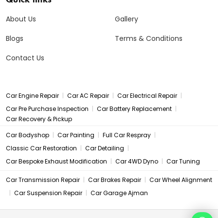
About Us
Gallery
Blogs
Terms & Conditions
Contact Us
|
|
|
Car Engine Repair
Car AC Repair
Car Electrical Repair
|
|
Car Pre Purchase Inspection
Car Battery Replacement
Car Recovery & Pickup
|
|
|
Car Bodyshop
Car Painting
Full Car Respray
|
|
Classic Car Restoration
Car Detailing
|
|
Car Bespoke Exhaust Modification
Car 4WD Dyno
Car Tuning
|
|
Car Transmission Repair
Car Brakes Repair
Car Wheel Alignment
|
|
Car Suspension Repair
Car Garage Ajman