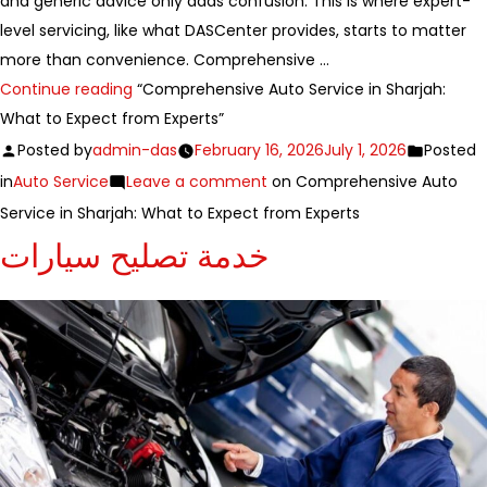
and generic advice only adds confusion. This is where expert-
level servicing, like what DASCenter provides, starts to matter
more than convenience. Comprehensive …
Continue reading
“Comprehensive Auto Service in Sharjah:
What to Expect from Experts”
Posted by
admin-das
February 16, 2026
July 1, 2026
Posted
in
Auto Service
Leave a comment
on Comprehensive Auto
Service in Sharjah: What to Expect from Experts
خدمة تصليح سيارات