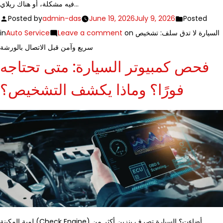
فيه مشكلة، أو هناك ريلاي…
Posted by
admin-das
June 19, 2026
July 9, 2026
Posted
in
Auto Service
Leave a comment
on السيارة لا تدق سلف: تشخيص
سريع وآمن قبل الاتصال بالورشة
فحص كمبيوتر السيارة: متى تحتاجه
فورًا؟ وماذا يكشف التشخيص؟
لمبة المكينة (Check Engine) أضاءت؟ السيارة تصرف بنزين أكثر من