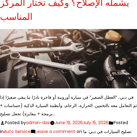
يشمله الإصلاح؟ وكيف تختار المركز
المناسب
في دبي، “العطل الصغير” في سيارة أوروبية أو فاخرة نادرًا ما يبقى صغيرًا إذا
تم التعامل معه بالتخمين. الحرارة، الزحام، وأنظمة السيارة الذكية (حساسات +
برمجة + معايرة) تجعل تصليح…
Posted by
admin-das
June 19, 2026
July 15, 2026
Posted
in
Auto Service
Leave a comment
on تصليح السيارات في دبي: ما