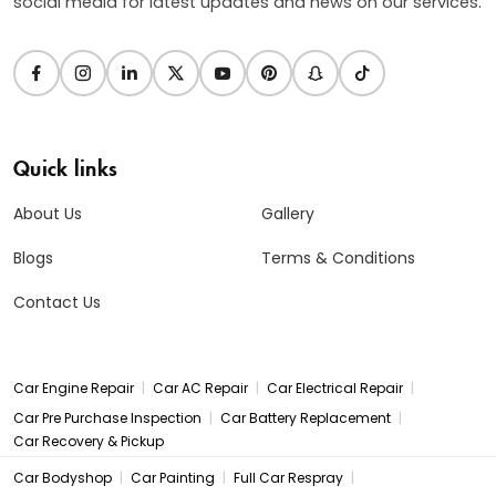
social media for latest updates and news on our services.
Quick links
About Us
Gallery
Blogs
Terms & Conditions
Contact Us
|
|
|
Car Engine Repair
Car AC Repair
Car Electrical Repair
|
|
Car Pre Purchase Inspection
Car Battery Replacement
Car Recovery & Pickup
|
|
|
Car Bodyshop
Car Painting
Full Car Respray