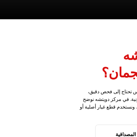
شه
مان؟
س تحتاج إلى فحص دقيق،
ونية. في مركز دويتشه نوضح
طع غيار أصلية أو OEM/OES للحفاظ على
المصداقية