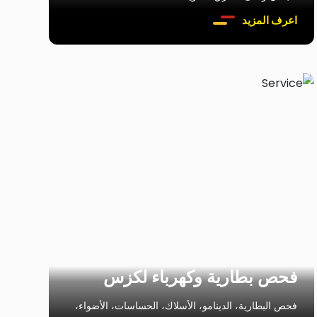
اعرف المزيد
فحص بطارية وكهرباء لكزس
فحص البطارية، الدينامو، الأسلاك، الحساسات، الأضواء،