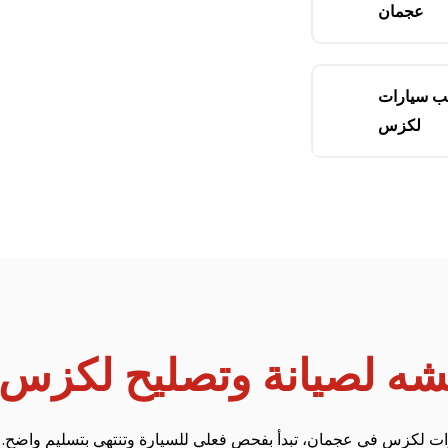
عجمان
ب سيارات
لكزس
شه لصيانة وتصليح لكزس
ت لكزس في عجمان، تبدأ بفحص فعلي للسيارة وتنتهي بتسليم واضح. تش