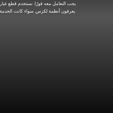
يعرفون أنظمة لكزس. سواء كانت الخدمة تغ