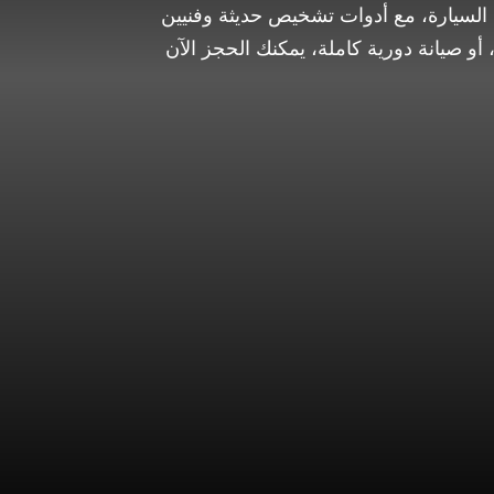
م قطع غيار لكزس الأصلية أو المطابقة لمواصفات OEM/OES حسب حالة السيارة، مع أدوات تشخيص حديثة وفنيين
و صيانة دورية كاملة، يمكنك الحجز الآن