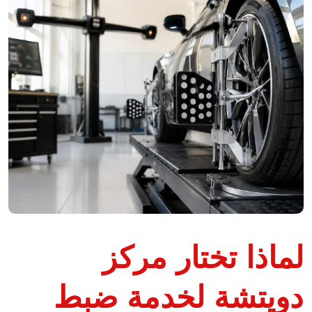
لماذا تختار مركز
دويتشة لخدمة ضبط