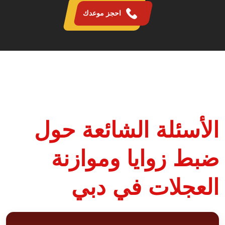
احجز موعدك
الأسئلة الشائعة حول
ضبط زوايا وموازنة
العجلات في دبي