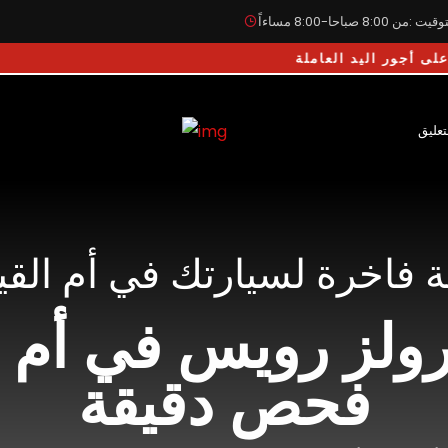
يت :من 8:00 صباحا-8:00 مساءاً
لعاملة
تعليق
 فاخرة لسيارتك في أم القي
رولز رويس في أم ا
فحص دقيقة