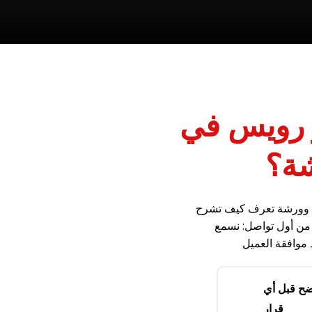
لز رويس في
شة؟
، وورشة تعرف كيف تشرح
 من أول تواصل: نسمع
ح قبل أي
قرار