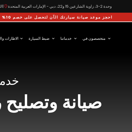
وحدة 2-3، زاوية الشارعين 15 و22، دبي - الإمارات العربية المتحدة
|
التوق
احجز موعد صيانة سيارتك الآن لتحصل على خصم 10% على أجور اليد ا
متخصصون في
خدماتنا
ضبط السيارة
الاطارات وال
خدمة
صيانة وتصليح 