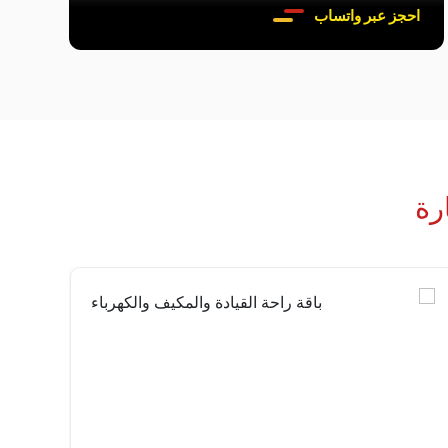
احجز عبر واتساب
رة