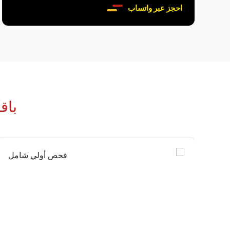
احجز عبر واتساب
باق