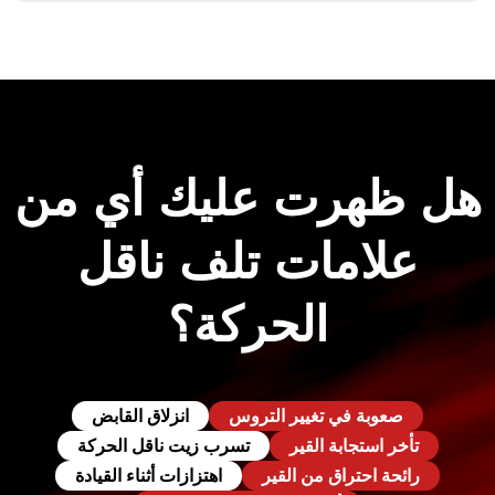
هل ظهرت عليك أي من
علامات تلف ناقل
الحركة؟
صعوبة في تغيير التروس
انزلاق القابض
تأخر استجابة القير
تسرب زيت ناقل الحركة
رائحة احتراق من القير
اهتزازات أثناء القيادة