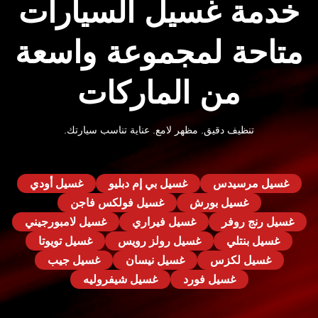
خدمة غسيل السيارات
متاحة لمجموعة واسعة
من الماركات
تنظيف دقيق. مظهر لامع. عناية تناسب سيارتك.
غسيل مرسيدس
غسيل بي إم دبليو
غسيل أودي
غسيل بورش
غسيل فولكس فاجن
غسيل رنج روفر
غسيل فيراري
غسيل لامبورجيني
غسيل بنتلي
غسيل رولز رويس
غسيل تويوتا
غسيل لكزس
غسيل نيسان
غسيل جيب
غسيل فورد
غسيل شيفروليه