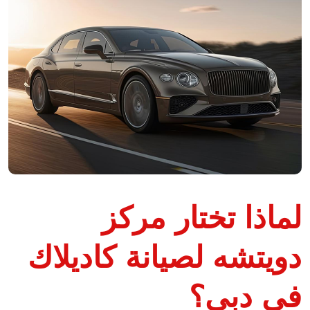
لماذا تختار مركز
دويتشه لصيانة كاديلاك
في دبي؟