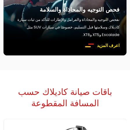
فحص التوجيه والمحاذاة والسلامة
نفحص التوجيه والمحاذاة والفرامل والإطارات للتأكد من ثبات سيارة
كاديلاك وسلامتها قبل التسليم، خصوصًا في سيارات SUV مثل
Escalade وXT5 وXT6.
اعرف المزيد
باقات صيانة كاديلاك حسب
المسافة المقطوعة