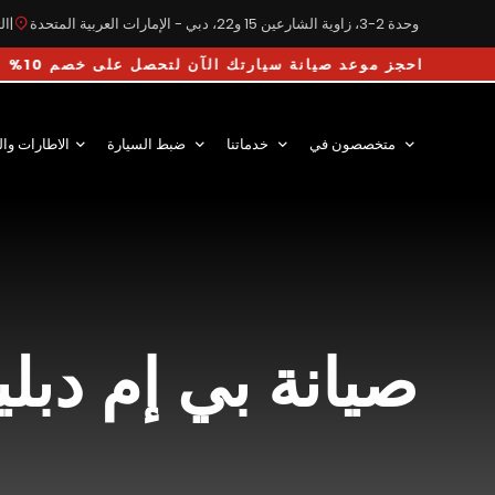
وحدة 2-3، زاوية الشارعين 15 و22، دبي - الإمارات العربية المتحدة
|
التوق
احجز موعد صيانة سيارتك الآن لتحصل على خصم 10% على أجور اليد 
متخصصون في
خدماتنا
ضبط السيارة
الاطارات وال
صيانة بي إم دبل