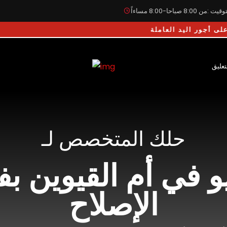
يت :من 8:00 صباحا-8:00 مساءاً
العاملة
تعليق
حلك المتخصص لـ
يو في أم القيوين
الإصلاح