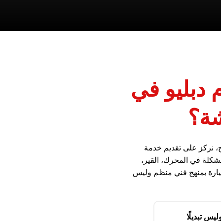
م دبليو في
شة؟
ح، نركز على تقديم خدمة
شكلة في المحرك، القير،
لسيارة بمنهج فني منظم وليس
يس تبديلًا