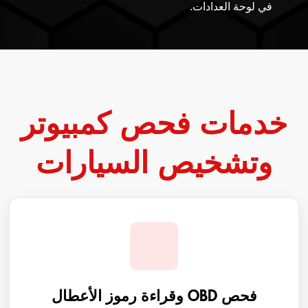
في لوحة العدادات.
خدمات فحص كمبيوتر
وتشخيص السيارات
فحص OBD وقراءة رموز الأعطال