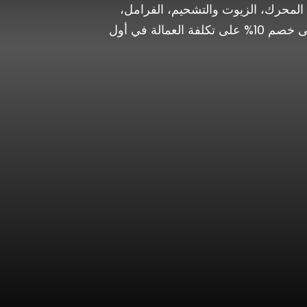
Alti وPathfinder وX-Trail. تشمل الخدمة فحص المحرك، الزيوت والتشحيم، الفرامل،
الإطارات والتوازن، البطارية، والأنظمة الكهربائية والإلكترونية. احجز موعد خدمة نيسان الآن واحصل على خصم 10% على تكلفة العمالة في أول