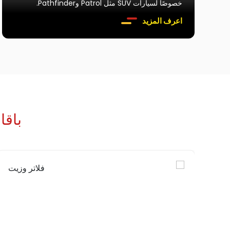
خصوصًا لسيارات SUV مثل Patrol وPathfinder.
اعرف المزيد
باق