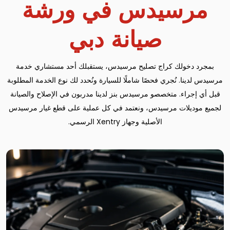
مرسيدس في ورشة
صيانة دبي
بمجرد دخولك كراج تصليح مرسيدس، يستقبلك أحد مستشاري خدمة
مرسيدس لدينا. نُجري فحصًا شاملًا للسيارة ونُحدد لك نوع الخدمة المطلوبة
قبل أي إجراء. متخصصو مرسيدس بنز لدينا مدربون في الإصلاح والصيانة
لجميع موديلات مرسيدس، ونعتمد في كل عملية على قطع غيار مرسيدس
الأصلية وجهاز Xentry الرسمي.