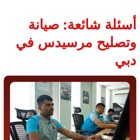
أسئلة شائعة: صيانة
وتصليح مرسيدس في
دبي