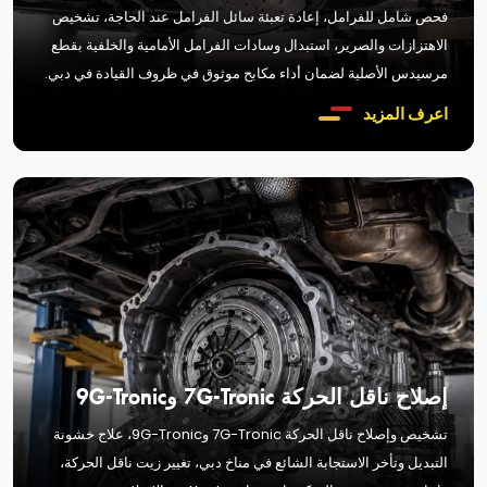
فحص شامل للفرامل، إعادة تعبئة سائل الفرامل عند الحاجة، تشخيص
الاهتزازات والصرير، استبدال وسادات الفرامل الأمامية والخلفية بقطع
مرسيدس الأصلية لضمان أداء مكابح موثوق في ظروف القيادة في دبي.
اعرف المزيد
إصلاح ناقل الحركة 7G-Tronic و9G-Tronic
تشخيص وإصلاح ناقل الحركة 7G-Tronic و9G-Tronic، علاج خشونة
التبديل وتأخر الاستجابة الشائع في مناخ دبي، تغيير زيت ناقل الحركة،