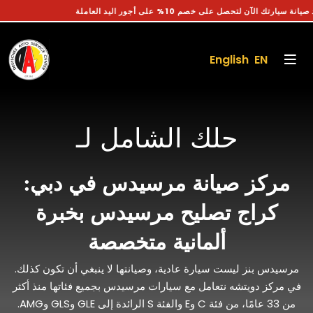
احجز موعد صيانة سيارتك الآن لتحصل على خصم 10% على أجور اليد العاملة
English EN
حلك الشامل لـ
مركز صيانة مرسيدس في دبي:
كراج تصليح مرسيدس بخبرة
ألمانية متخصصة
مرسيدس بنز ليست سيارة عادية، وصيانتها لا ينبغي أن تكون كذلك.
في مركز دويتشه نتعامل مع سيارات مرسيدس بجميع فئاتها منذ أكثر
من 33 عامًا، من فئة C وE والفئة S الرائدة إلى GLE وGLS وAMG.