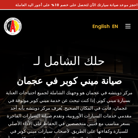
احجز موعد صيانة سيارتك الآن لتحصل على خصم 10% على أجور اليد العاملة
English EN
حلك الشامل لـ
صيانة ميني كوبر في عجمان
مركز دويتشه في عجمان هو وجهتك الشاملة لجميع احتياجات العناية
بسيارة ميني كوبر. إذا كنت تبحث عن خدمة ميني كوبر موثوقة في
عجمان، فأنت في المكان الصحيح. يُعرف مركز دويتشه بأنه أحد
مقدمي خدمات السيارات الأوروبية، ونقدم صيانة السيارات الفاخرة
بسعر مناسب مع فنيين متخصصين في الحفاظ على الأداء الأصلي
للسيارة وكفاءتها على الطريق. لأصحاب سيارات ميني كوبر في