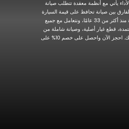
أداء يأتي مع أنظمة معقدة تتطلب صيانة
لفارق بين صيانة تحافظ على قيمة السيارة
وصيانة تكتفي بالحد الأدنى هو خبرة الورشة وأدواتها. في مركز دويتشه نخدم السيارات الأوروبية الفاخرة منذ أكثر من 33 عامًا، ونتعامل مع جميع
Quattro وGranTurismo وMC20. تشخيص بأجهزة معتمدة، قطع غيار أصلية، وصيانة شاملة من
المحرك والتوربو إلى الإلكترونيات والتعليق. تقرير فحص مفصّل قبل أي عمل، ولا شيء يُبدّل بدون موافقتك. احجز الآن واحصل على خصم 10% على