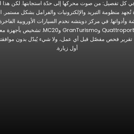
في كل تفصيل: من صوت محركها إلى حدّة استجابتها. لكن هذا ال
ُجهد منظومة التبريد والإلكترونيات والفرامل بشكل مستمر. ا
طرازات مازيراتي: Ghibli وLevante وporte
أول زيارة.