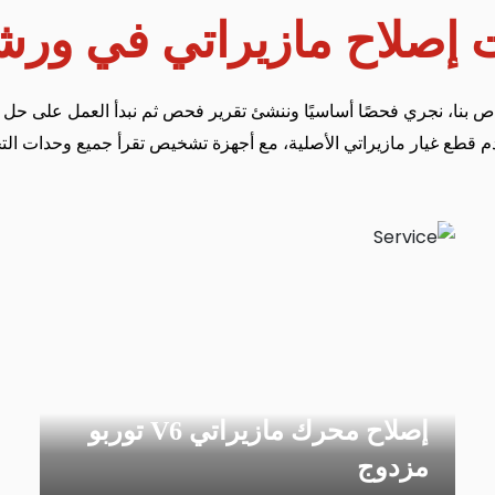
 إصلاح مازيراتي في ورش
اص بنا، نجري فحصًا أساسيًا وننشئ تقرير فحص ثم نبدأ العمل على حل 
م قطع غيار مازيراتي الأصلية، مع أجهزة تشخيص تقرأ جميع وحدات ال
إصلاح محرك مازيراتي V6 توربو
مزدوج