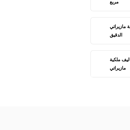
مربع
ة مازيراتي
الدقيق
ليف ملكية
مازيراتي