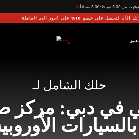
يت :من 8:00 صباحا-8:00 مساءاً
يارتك الآن لتحصل على خصم 10% على أجور اليد العاملة
تعليق
حلك الشامل لـ
ي في دبي: مركز صي
سيارات الأوروبية