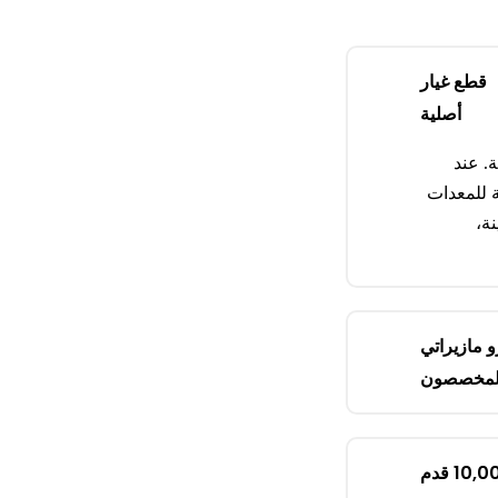
قطع غيار
أصلية
. عند
ة للمعدات
ة،
 مازيراتي
لمخصصون
تجربة المعايير الأوروبية في منشأة بمساحة 10,000 قدم