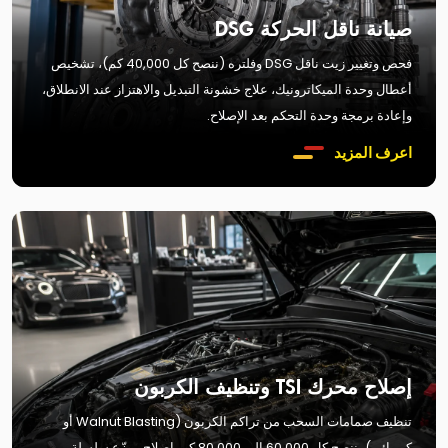
صيانة ناقل الحركة DSG
فحص وتغيير زيت ناقل DSG وفلتره (ننصح كل 40,000 كم)، تشخيص
أعطال وحدة الميكاترونيك، علاج خشونة التبديل والاهتزاز عند الانطلاق،
وإعادة برمجة وحدة التحكم بعد الإصلاح.
اعرف المزيد
إصلاح محرك TSI وتنظيف الكربون
تنظيف صمامات السحب من تراكم الكربون (Walnut Blasting أو
كيميائي)، ننصح كل 60,000 إلى 80,000 كم. إصلاح موزّع سلسلة