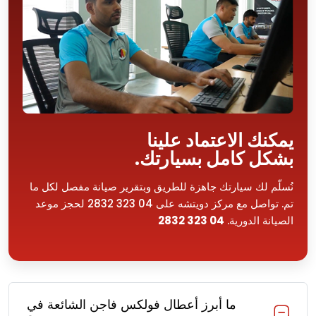
يمكنك الاعتماد علينا
بشكل كامل بسيارتك.
نُسلّم لك سيارتك جاهزة للطريق وبتقرير صيانة مفصل لكل ما
تم. تواصل مع مركز دويتشه على 04 323 2832 لحجز موعد
الصيانة الدورية.
04 323 2832
ما أبرز أعطال فولكس فاجن الشائعة في