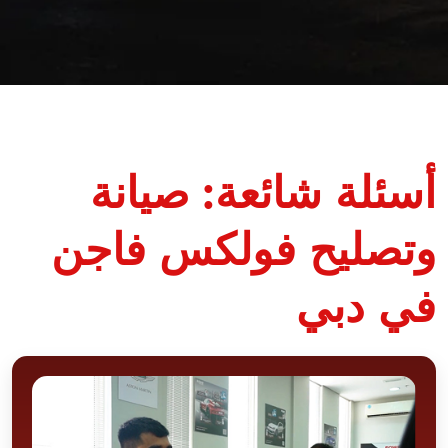
أسئلة شائعة: صيانة
وتصليح فولكس فاجن
في دبي