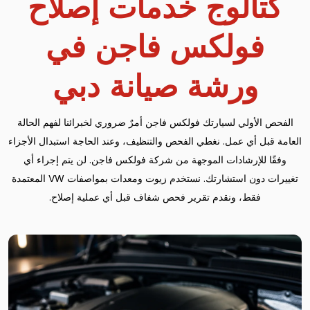
كتالوج خدمات إصلاح
فولكس فاجن في
ورشة صيانة دبي
الفحص الأولي لسيارتك فولكس فاجن أمرٌ ضروري لخبرائنا لفهم الحالة
العامة قبل أي عمل. نغطي الفحص والتنظيف، وعند الحاجة استبدال الأجزاء
وفقًا للإرشادات الموجهة من شركة فولكس فاجن. لن يتم إجراء أي
تغييرات دون استشارتك. نستخدم زيوت ومعدات بمواصفات VW المعتمدة
فقط، ونقدم تقرير فحص شفاف قبل أي عملية إصلاح.