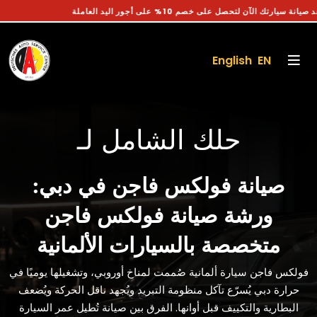
احجز موعد صيانة سيارتك الآن لتحصل على خصم 10% على أجور اليد العاملة
English EN
حلك الشامل لـ
صيانة فولكس فاجن في دبي:
ورشة صيانة فولكس فاجن
متخصصة بالسيارات الألمانية
فولكس فاجن سيارة ألمانية صُممت لمناخ أوروبي، وتشغيلها يوميًا في
حرارة دبي يُسرّع تآكل منظومة التبريد ويُجهد ناقل الحركة ويُضعف
البطارية والتكييف قبل أوانها. الفرق بين صيانة تُطيل عمر السيارة