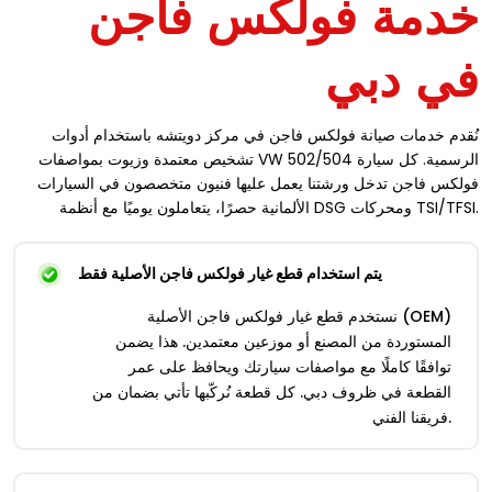
خدمة فولكس فاجن
في دبي
نُقدم خدمات صيانة فولكس فاجن في مركز دويتشه باستخدام أدوات
تشخيص معتمدة وزيوت بمواصفات VW 502/504 الرسمية. كل سيارة
فولكس فاجن تدخل ورشتنا يعمل عليها فنيون متخصصون في السيارات
الألمانية حصرًا، يتعاملون يوميًا مع أنظمة DSG ومحركات TSI/TFSI.
يتم استخدام قطع غيار فولكس فاجن الأصلية فقط
نستخدم قطع غيار فولكس فاجن الأصلية (OEM)
المستوردة من المصنع أو موزعين معتمدين. هذا يضمن
توافقًا كاملًا مع مواصفات سيارتك ويحافظ على عمر
القطعة في ظروف دبي. كل قطعة نُركّبها تأتي بضمان من
فريقنا الفني.