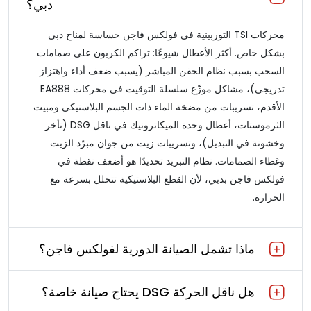
دبي؟
محركات TSI التوربينية في فولكس فاجن حساسة لمناخ دبي
بشكل خاص. أكثر الأعطال شيوعًا: تراكم الكربون على صمامات
السحب بسبب نظام الحقن المباشر (يسبب ضعف أداء واهتزاز
تدريجي)، مشاكل موزّع سلسلة التوقيت في محركات EA888
الأقدم، تسريبات من مضخة الماء ذات الجسم البلاستيكي ومبيت
الثرموستات، أعطال وحدة الميكاترونيك في ناقل DSG (تأخر
وخشونة في التبديل)، وتسريبات زيت من جوان مبرّد الزيت
وغطاء الصمامات. نظام التبريد تحديدًا هو أضعف نقطة في
فولكس فاجن بدبي، لأن القطع البلاستيكية تتحلل بسرعة مع
الحرارة.
ماذا تشمل الصيانة الدورية لفولكس فاجن؟
هل ناقل الحركة DSG يحتاج صيانة خاصة؟