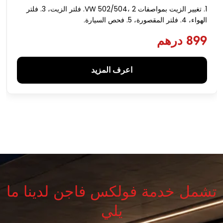
1. تغيير الزيت بمواصفات VW 502/504، 2. فلتر الزيت، 3. فلتر
الهواء، 4. فلتر المقصورة، 5. فحص السيارة.
899 درهم
اعرف المزيد
تشمل خدمة فولكس فاجن لدينا ما
يلي