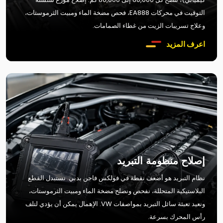
التوقيت في محركات EA888، فحص مضخة الماء ومبيت الثرموستات،
وعلاج تسريبات الزيت من غطاء الصمامات.
اعرف المزيد
إصلاح منظومة التبريد
نظام التبريد هو أضعف نقطة في فولكس فاجن بدبي. نستبدل القطع
البلاستيكية المتحللة، نفحص ونصلح مضخة الماء ومبيت الثرموستات،
ونعيد تعبئة سائل التبريد بمواصفات VW. الإهمال يمكن أن يؤدي لتلف
رأس المحرك بسرعة.