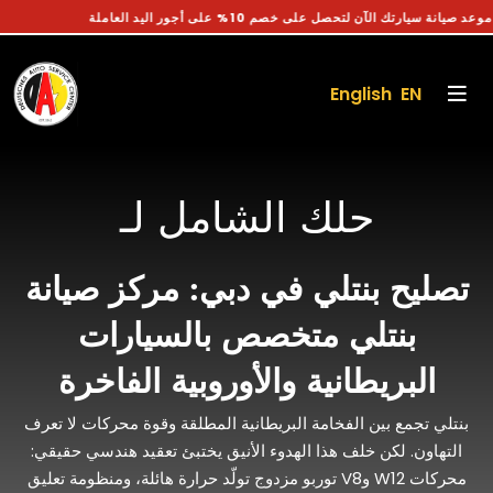
احجز موعد صيانة سيارتك الآن لتحصل على خصم 10% على أجور اليد العاملة
English EN
حلك الشامل لـ
تصليح بنتلي في دبي: مركز صيانة
بنتلي متخصص بالسيارات
البريطانية والأوروبية الفاخرة
بنتلي تجمع بين الفخامة البريطانية المطلقة وقوة محركات لا تعرف
التهاون. لكن خلف هذا الهدوء الأنيق يختبئ تعقيد هندسي حقيقي:
محركات W12 وV8 توربو مزدوج تولّد حرارة هائلة، ومنظومة تعليق