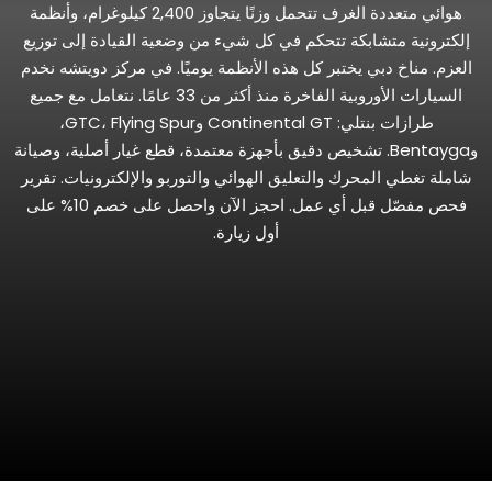
هوائي متعددة الغرف تتحمل وزنًا يتجاوز 2,400 كيلوغرام، وأنظمة
إلكترونية متشابكة تتحكم في كل شيء من وضعية القيادة إلى توزيع
العزم. مناخ دبي يختبر كل هذه الأنظمة يوميًا. في مركز دويتشه نخدم
السيارات الأوروبية الفاخرة منذ أكثر من 33 عامًا. نتعامل مع جميع
طرازات بنتلي: Continental GT وGTC، Flying Spur،
وBentayga. تشخيص دقيق بأجهزة معتمدة، قطع غيار أصلية، وصيانة
شاملة تغطي المحرك والتعليق الهوائي والتوربو والإلكترونيات. تقرير
فحص مفصّل قبل أي عمل. احجز الآن واحصل على خصم 10% على
أول زيارة.