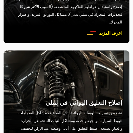
إصلاح واستبدال خراطيم الفاكيوم المتشققة (السبب الأكثر شيوعًا
لتحذيرات المحرك في بنتلي بدبي)، مشاكل التوربو، التبريد، واهتزاز
المحرك.
اعرف المزيد
إصلاح التعليق الهوائي في بنتلي
تشخيص تسريب الوسائد الهوائية، تلف الضاغط، مشاكل الصمامات،
هبوط السيارة من جهة واحدة، ومشاكل الثبات الناتجة عن الحرارة
والغبار. نصيحة: اضبط التعليق على أدنى وضعية عند الركن لتخفيف