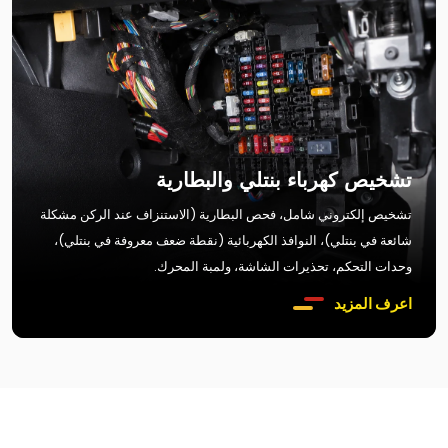
تشخيص كهرباء بنتلي والبطارية
تشخيص إلكتروني شامل، فحص البطارية (الاستنزاف عند الركن مشكلة
شائعة في بنتلي)، النوافذ الكهربائية (نقطة ضعف معروفة في بنتلي)،
وحدات التحكم، تحذيرات الشاشة، ولمبة المحرك.
اعرف المزيد