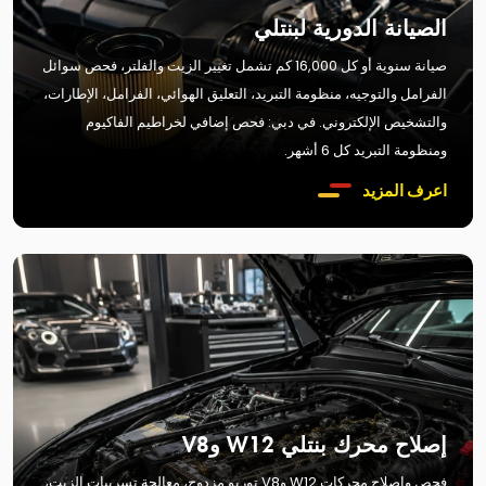
الصيانة الدورية لبنتلي
صيانة سنوية أو كل 16,000 كم تشمل تغيير الزيت والفلتر، فحص سوائل
الفرامل والتوجيه، منظومة التبريد، التعليق الهوائي، الفرامل، الإطارات،
والتشخيص الإلكتروني. في دبي: فحص إضافي لخراطيم الفاكيوم
ومنظومة التبريد كل 6 أشهر.
اعرف المزيد
إصلاح محرك بنتلي W12 وV8
فحص وإصلاح محركات W12 وV8 توربو مزدوج، معالجة تسريبات الزيت،