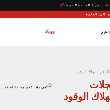
قيت :من 8:00 صباحا-8:00 مساءاً
لتعليق
أداء واستهلاك الوقود
جلات
هلاك الوقود