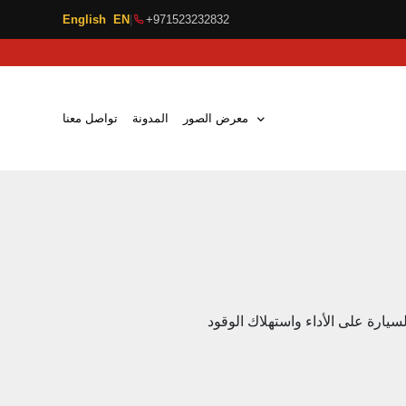
English EN
|
+971523232832
معرض الصور
المدونة
تواصل معنا