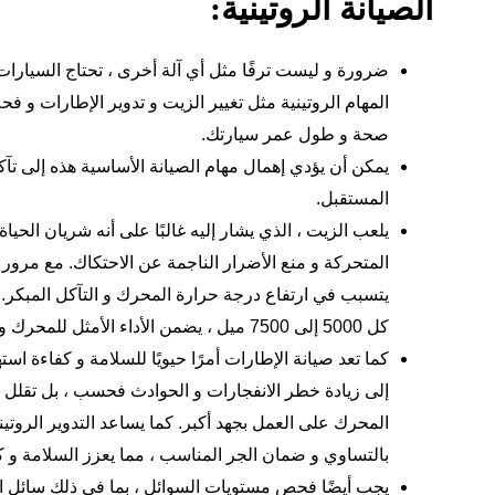
الصيانة الروتينية:
ضرورة و ليست ترفًا مثل أي آلة أخرى ، تحتاج السيارات 
المهام الروتينية مثل تغيير الزيت و تدوير الإطارات و 
صحة و طول عمر سيارتك.
يمكن أن يؤدي إهمال مهام
الصيانة الأساسية
هذه إلى تآك
المستقبل.
يلعب الزيت ، الذي يشار إليه غالبًا على أنه شريان الحيا
المتحركة و منع الأضرار الناجمة عن الاحتكاك. مع مرور ا
يتسبب في ارتفاع درجة حرارة المحرك و التآكل المبكر. ح
كل 5000 إلى 7500 ميل ، يضمن الأداء الأمثل للمحرك و طول العمر.
كما تعد صيانة الإطارات أمرًا حيويًا للسلامة و كفاءة است
إلى زيادة خطر الانفجارات و الحوادث فحسب ، بل تقلل أي
المحرك على العمل بجهد أكبر. كما يساعد التدوير الروت
بالتساوي و ضمان الجر المناسب ، مما يعزز السلامة و كف
يجب أيضًا فحص مستويات السوائل ، بما في ذلك سائل الت