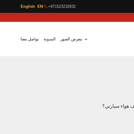
English EN
|
+971523232832
معرض الصور
المدونة
تواصل معنا