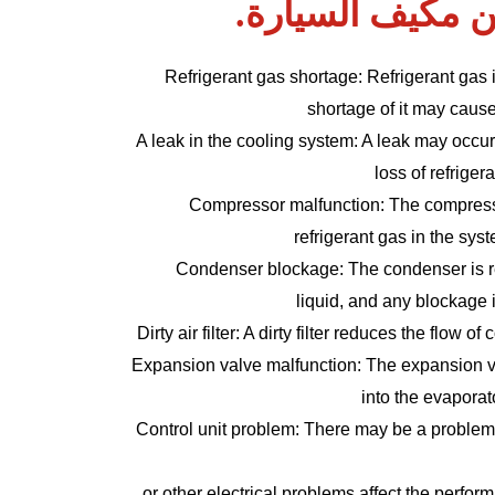
ن مكيف السيارة.
Refrigerant gas shortage: Refrigerant gas i
shortage of it may cause t
A leak in the cooling system: A leak may occur
loss of refrige
Compressor malfunction: The compress
refrigerant gas in the sy
Condenser blockage: The condenser is res
liquid, and any blockage i
Dirty air filter: A dirty filter reduces the flow o
Expansion valve malfunction: The expansion va
into the evaporat
Control unit problem: There may be a problem wi
or other electrical problems affect the perfor