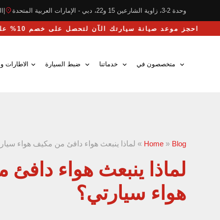
وحدة 2-3، زاوية الشارعين 15 و22، دبي - الإمارات العربية المتحدة
|
التو
احجز موعد صيانة سيارتك الآن لتحصل على خصم 10% على أجور اليد العام
متخصصون في
خدماتنا
ضبط السيارة
الاطارات وا
Blog
»
Home
»
لماذا ينبعث هواء دافئ من مكيف هواء سيار
لماذا ينبعث هواء دافئ 
هواء سيارتي؟