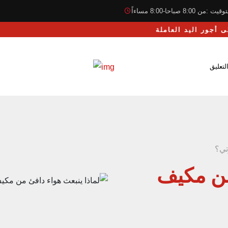
قيت :من 8:00 صباحا-8:00 مساءاً
لة
لتعليق
تي؟
من مكيف