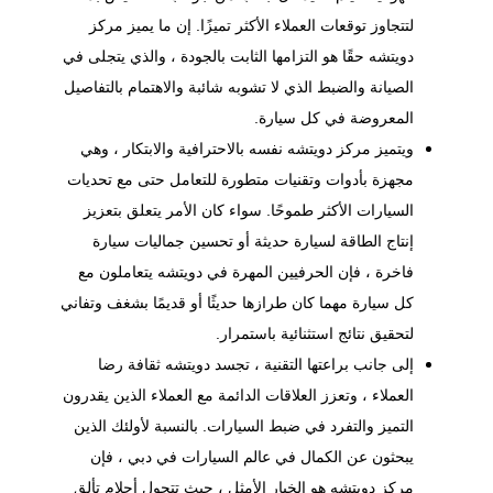
لتتجاوز توقعات العملاء الأكثر تميزًا. إن ما يميز مركز
دويتشه حقًا هو التزامها الثابت بالجودة ، والذي يتجلى في
الصيانة والضبط الذي لا تشوبه شائبة والاهتمام بالتفاصيل
المعروضة في كل سيارة.
ويتميز مركز دويتشه نفسه بالاحترافية والابتكار ، وهي
مجهزة بأدوات وتقنيات متطورة للتعامل حتى مع تحديات
السيارات الأكثر طموحًا. سواء كان الأمر يتعلق بتعزيز
إنتاج الطاقة لسيارة حديثة أو تحسين جماليات سيارة
فاخرة ، فإن الحرفيين المهرة في دويتشه يتعاملون مع
كل سيارة مهما كان طرازها حديثًا أو قديمًا بشغف وتفاني
لتحقيق نتائج استثنائية باستمرار.
إلى جانب براعتها التقنية ، تجسد دويتشه ثقافة رضا
العملاء ، وتعزز العلاقات الدائمة مع العملاء الذين يقدرون
التميز والتفرد في ضبط السيارات. بالنسبة لأولئك الذين
يبحثون عن الكمال في عالم السيارات في دبي ، فإن
مركز دويتشه هو الخيار الأمثل ، حيث تتحول أحلام تألق