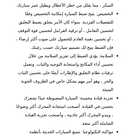
المبكر ، مما يقلل من خطر الأعطال ويطيل عمر سيارتك.
التخصيص: يتيح ضبط السيارة إمكانية التخصيص وفقًا
للتفضيلات الفردية. سواء كان الأمر يتعلق بضبط التعليق
لتحسين التعامل ، أو
ترقية الفرامل
لتحسين قوة التوقف
، أو تحسين نغمة العادم للحصول على صوت أكثر إرضاءً ،
فإن الضبط يتيح لك تصميم سيارتك حسب رغبتك.
السلامة: يؤدي الضبط إلى تعزيز السلامة من خلال
تحسين أداء المكابح واستجابة التوجيه والثبات. وتعمل
ترقيات نظام التعليق والإطارات أيضًا على تحسين الثبات
والجر ، وهو أمر مهم بشكل خاص في الظروف الجوية
السيئة.
تجربة قيادة محسنة: السيارة المضبوطة جيدًا تشعرك
بتحسن في القيادة. أصبحت استجابة المحرك أكثر وضوحًا
، ويبدو المحرك أكثر جاذبية ، وأصبحت تجربة القيادة
الشاملة أكثر متعة.
مواكبة التكنولوجيا: تتمتع السيارات الحديثة بأنظمة