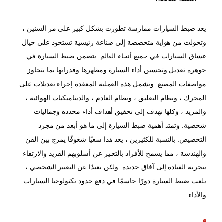
يعد ضبط السيارات ممارسة تطورت بشكل كبير على مر السنين ،
وتحولت من هواية متخصصة إلى صناعة رئيسية تستحوذ على خيال
عشاق السيارات في جميع أنحاء العالم. يتضمن ضبط السيارة في
جوهره تعديل و
تحسين أداء السيارة
ومظهرها وقدراتها بما يتجاوز
مواصفات المصنع. وتشمل هذه العملية المعقدة إجراء تعديلات على
المحرك ، ونظام التعليق ، ونظام العادم ، والديناميكيات الهوائية ،
والمزيد ، وكلها تهدف إلى تحقيق أهداف أداء محددة وجماليات
شخصية. وتمتد أهمية ضبط السيارة إلى ما هو أبعد من مجرد
التخصيص. بالنسبة للكثيرين ، يعد هذا سعيًا شغوفًا يمزج بين الفن
والهندسة ، مما يسمح للأفراد بالتعبير عن أسلوبهم الفريد والارتقاء
بتجربة القيادة إلى آفاق جديدة. ولكن بعيدًا عن التعبير الشخصي ،
يلعب ضبط السيارة دورًا حاسمًا في دفع حدود تكنولوجيا السيارات
والأداء.