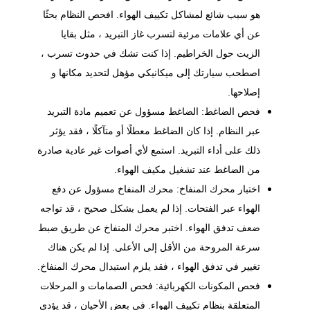
هو سبب شائع لمشاكل تكييف الهواء. افحص النظام بحثًا
عن أي علامات مرئية لتسرب غاز التبريد ، مثل بقايا
الزيت حول الخراطيم. إذا كنت تشك في حدوث تسرب ،
اصطحب سيارتك إلى ميكانيكي مؤهل لتحديد مكانها و
إصلاحها.
فحص الضاغط: الضاغط مسؤول عن تعميم مادة التبريد
عبر النظام. إذا كان الضاغط معطلًا أو متآكلًا ، فقد يؤثر
ذلك على أداء التبريد. استمع لأي أصوات غير عادية صادرة
من الضاغط عند تشغيل مكيف الهواء.
اختبار محرك المنفاخ: محرك المنفاخ مسؤول عن دفع
الهواء عبر الفتحات. إذا لم يعمل بشكل صحيح ، قد تواجه
ضعف تدفق الهواء. اختبر محرك المنفاخ عن طريق ضبط
سرعة المروحة من الأقل إلى الأعلى. إذا لم يكن هناك
تغيير في تدفق الهواء ، فقد يلزم استبدال محرك المنفاخ.
فحص المكونات الكهربائية: فحص الصمامات و المرحلات
المتعلقة بنظام تكييف الهواء. في بعض الأحيان ، قد يؤدي