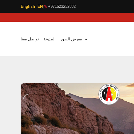
English EN
|
+971523232832
معرض الصور
المدونة
تواصل معنا