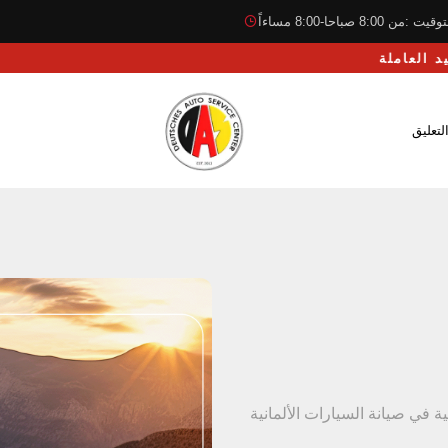
قيت :من 8:00 صباحا-8:00 مساءاً
لتعليق
 في صيانة السيارات الألمانية