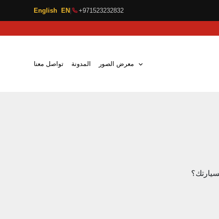
English EN
|
+971523232832
معرض الصور
المدونة
تواصل معنا