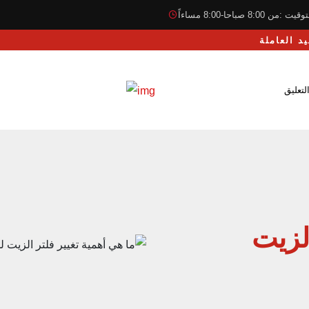
قيت :من 8:00 صباحا-8:00 مساءاً
لتعليق
الزيت