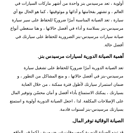
أولوية ، تعد مرسيدس بنز واحدة من أشهر ماركات السيارات في
العالم ، و تشتهر بفخامتها و أدائها و موثوقيتها ، كما هو الحال مع أي
سيارة ، تعد الصيانة المناسبة أمرًا ضروريًا للحفاظ على سير سيارة
مرسيدس-بنز بسلاسة و أداء في أفضل حالاتها ، و هنا سنغطي أنواع
صيانة سيارات مرسيدس-بنز الضرورية للحفاظ على سيارتك في
أفضل حالة.
أهمية الصيانة الدورية لسيارات مرسيدس بنز.
تعد الصيانة الدورية أمرًا ضروريًا للحفاظ على تشغيل سيارة
مرسيدس-بنز في أفضل حالاتها ، و منع المشاكل من التطور ، و
ضمان استمرار سيارتك لأطول فترة ممكنة ، من خلال العناية
بسيارتك ، يمكنك الاستمتاع بأداء أفضل و أمان محسّن وتوفير المال
على الإصلاحات المكلفة. لذا ، اجعل الصيانة الدورية أولوية و استمتع
بسيارتك مرسيدس-بنز لسنوات قادمة.
الصيانة الوقائية توفر المال.
قد تبدو
الصيانة الدورية
كمصروفات غير ضرورية ، لكنها في الواقع