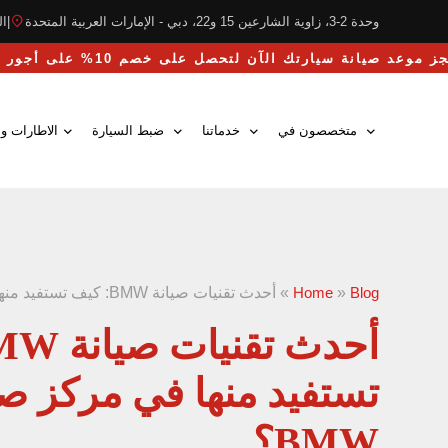
وحدة 2-3، زاوية الشارعين 15 و22، دبي - الإمارات العربية المتحدة
|
التو
احجز موعد صيانة سيارتك الآن لتحصل على خصم 10% على أجور اليد العاملة
متخصصون في
خدماتنا
ضبط السيارة
الاطارات وا
Blog
»
Home
»
أحدث تقنيات صيانة BMW: كيف تستفيد منها في مركز صيانة سيارة BMW؟
تستفيد منها في مركز صي
BMW؟