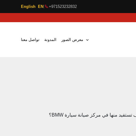
English EN
|
+971523232832
معرض الصور
المدونة
تواصل معنا