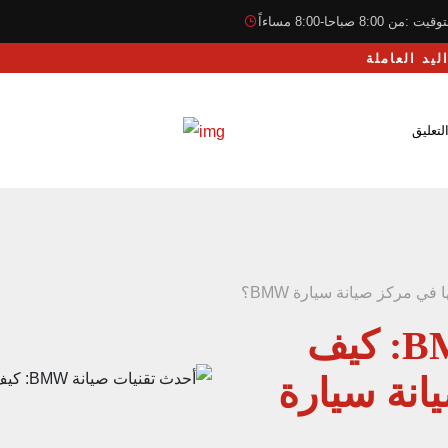
قيت :من 8:00 صباحا-8:00 مساءاً
لتعليق
أحدث تقنيات صيانة BMW: كيف
انة سيارة