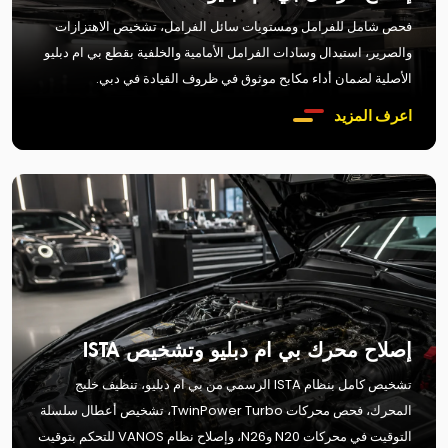
فحص شامل للفرامل ومستويات سائل الفرامل، تشخيص الاهتزازات
والصرير، استبدال وسادات الفرامل الأمامية والخلفية بقطع بي ام دبليو
الأصلية لضمان أداء مكابح موثوق في ظروف القيادة في دبي.
اعرف المزيد
إصلاح محرك بي ام دبليو وتشخيص ISTA
تشخيص كامل بنظام ISTA الرسمي من بي ام دبليو، تنظيف خليج
المحرك، فحص محركات TwinPower Turbo، تشخيص أعطال سلسلة
التوقيت في محركات N20 وN26، وإصلاح نظام VANOS للتحكم بتوقيت