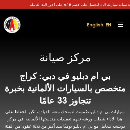
احجز موعد صيانة سيارتك الآن لتحصل على خصم 10% على أجور اليد العاملة
English EN
مركز صيانة
بي ام دبليو في دبي: كراج
متخصص بالسيارات الألمانية بخبرة
تتجاوز 33 عامًا
سيارات بي ام دبليو صُممت لتمنحك متعة القيادة، لكن الحفاظ على
هذا الأداء يتطلب ورشة تفهم تعقيدات هندستها الألمانية. في مركز
دويتشه نتعامل مع بي ام دبليو يوميًا منذ أكثر من ثلاثة عقود: من الفئة