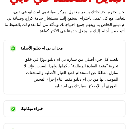
نحن نحترم احتياجاتك بسعر معقول. مركز صيانة بي ام دبليو في دبي،
نتعامل مع كل عميل باحترام. يستمع إليك مستشار خدمة كراج وصيانة بي
ام دبليو الخاص بنا ويفهم جميع احتياجاتك ويتأكد من أننا نقدم لك بالضبط ما
أتيت من أجله. إليك ما يجعل خدمتنا هي الأكثر كفاءة.
معدات بي ام دبليو الأصلية
يلعب كل جزء أصلي من سيارة بي ام دبليو دورًا في خلق
تجربة "متعة القيادة المطلقة" بأكملها. ولهذا السبب، فإننا لا
نتنازل مطلقًا عن استخدام قطع الغيار الأصلية والملحقات
الموصى بها من بي ام دبليو فقط أثناء إجراء الفحص
الدوري أو الإصلاح لسيارتك بي ام دبليو.
خبراء ميكانيكا