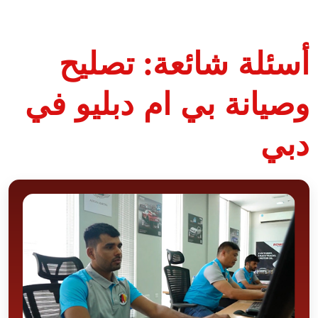
أسئلة شائعة: تصليح
وصيانة بي ام دبليو في
دبي