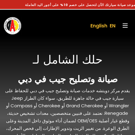
احجز موعد صيانة سيارتك الآن لتحصل على خصم 10% على أجور اليد العاملة
English EN
حلك الشامل لـ
صيانة وتصليح جيب في دبي
يقدم مركز دويتشه خدمات صيانة وتصليح جيب في دبي للحفاظ على
سيارة جيب في حالة جاهزة للطريق، سواء كان الطراز Jeep
Wrangler أو Grand Cherokee أو Cherokee أو Compass أو
Renegade. نعتمد على فنيين متخصصين، معدات تشخيص حديثة،
وقطع غيار أصلية OEM/OES لضمان أداء موثوق داخل المدينة وعلى
الطرق الوعرة. من تغيير الزيت وتدوير الإطارات إلى فحص المحرك،