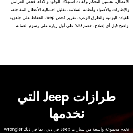
الأعطال، تحسين التحكم وكفاءة استهلاك الوقود والأداء، فحص الفرامل
والإطارات والأضواء وأنظمة السلامة، تقليل احتمالية الأعطال المفاجئة،
الحفاظ على جاهزية Jeep للقيادة اليومية والطرق الوعرة، تقرير فحص
واضح قبل أي إصلاح، خصم 10% على أول زيارة على رسوم العمالة.
طرازات Jeep التي
نخدمها
نخدم مجموعة واسعة من سيارات Jeep في دبي، بما في ذلك Wrangler