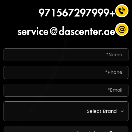
+971567297999
service@dascenter.ae