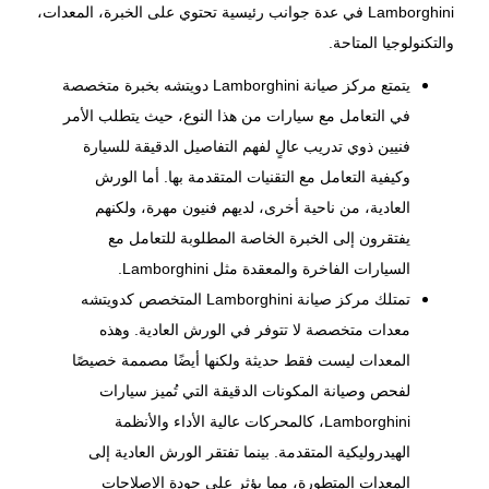
Lamborghini
في عدة جوانب رئيسية تحتوي على الخبرة، المعدات،
والتكنولوجيا المتاحة.
يتمتع
مركز صيانة Lamborghini
دويتشه بخبرة متخصصة
في التعامل مع سيارات من هذا النوع، حيث يتطلب الأمر
فنيين ذوي تدريب عالٍ لفهم التفاصيل الدقيقة للسيارة
وكيفية التعامل مع التقنيات المتقدمة بها. أما الورش
العادية، من ناحية أخرى، لديهم فنيون مهرة، ولكنهم
يفتقرون إلى الخبرة الخاصة المطلوبة للتعامل مع
السيارات الفاخرة والمعقدة مثل Lamborghini.
تمتلك
مركز صيانة Lamborghini
المتخصص كدويتشه
معدات متخصصة لا تتوفر في الورش العادية. وهذه
المعدات ليست فقط حديثة ولكنها أيضًا مصممة خصيصًا
لفحص وصيانة المكونات الدقيقة التي تُميز سيارات
Lamborghini، كالمحركات عالية الأداء والأنظمة
الهيدروليكية المتقدمة. بينما تفتقر الورش العادية إلى
المعدات المتطورة، مما يؤثر على جودة الإصلاحات