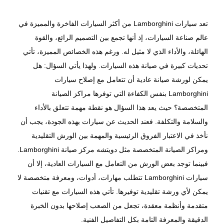
تعد سيارات Lamborghini من أكثر السيارات الفاخرة والمميزة في
عالم صناعة السيارات، إذ أنها تجمع بين التصميم الرائع، والقوة
الهائلة، والأداء الذي لا مثيل له. ورغم هذه الخصائص المميزة، تأتي
تحديات كبيرة في صيانة هذه السيارات. ولهذا يأتي السؤال: هل
يمكن لورشة صيانة عادية أن تتعامل مع
إصلاح سيارات
Lamborghini
بنفس الكفاءة التي توفرها مراكز الصيانة
المتخصصة؟ حيث يعد هذا السؤال هو نقطة مهمة تتعلق بالأداء
والسلامة والتكلفة. فعند الحديث عن سيارات بهذه الجودة، يجب أن
نأخذ في الاعتبار الفروق الرئيسية والمهمة بين الورش التقليدية
ومراكز الصيانة المتخصصة مثل دويتشه
مركز صيانة Lamborghini
.
فبينما توجد بعض الورش من التعامل مع السيارات العادية، إلا أن
سيارات Lamborghini تتطلب مهارات، أدوات، ومعرفة متخصصة لا
يمكن لأي ورشة تقليدية توفيرها. تأتي هذه السيارات مع تقنيات
متقدمة وأنظمة معقدة، تجعل من الصعب إصلاحها بدون الخبرة
الدقيقة والمعرفة التامة بكل التفاصيل الفنية.