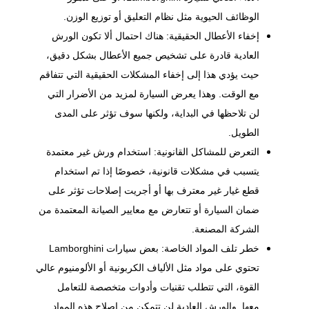
الوظائف الحيوية مثل
نظام التعليق
أو توزيع الوزن.
إخفاء الأعطال الحقيقية: هناك احتمال ألا تكون الورش
العادية قادرة على تشخيص جميع الأعطال بشكل دقيق،
حيث يؤدي هذا إلى إخفاء المشكلات الحقيقية التي تتفاقم
مع الوقت. وهذا يعرض السيارة لمزيد من الأضرار التي
لن تلاحظها في البداية، ولكنها سوف تؤثر على المدى
الطويل.
التعرض للمشاكل القانونية: استخدام ورش غير معتمدة
يتسبب في مشكلات قانونية، خصوصًا إذا تم استخدام
قطع غيار غير معترف بها أو أجريت إصلاحات تؤثر على
ضمان السيارة أو تتعارض مع معايير الصيانة المعتمدة من
الشركة المصنعة.
خطر تلف المواد الخاصة: بعض سيارات Lamborghini
تحتوي على مواد مثل الألياف الكربونية أو الألومنيوم عالي
القوة، التي تتطلب تقنيات وأدوات متخصصة للتعامل
معها. والورش العادية لن تتمكن من إصلاح هذه المواد