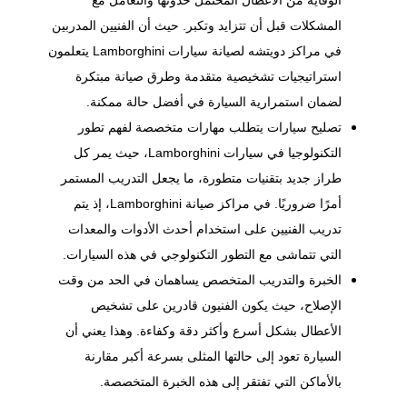
الوقاية من الأعطال المحتمل حدوثها والتعامل مع
المشكلات قبل أن تتزايد وتكبر. حيث أن الفنيين المدربين
في
مراكز دويتشه
لصيانة سيارات Lamborghini يتعلمون
استراتيجيات تشخيصية متقدمة وطرق صيانة مبتكرة
لضمان استمرارية السيارة في أفضل حالة ممكنة.
تصليح سيارات يتطلب مهارات متخصصة لفهم تطور
التكنولوجيا في سيارات Lamborghini، حيث يمر كل
طراز جديد بتقنيات متطورة، ما يجعل التدريب المستمر
أمرًا ضروريًا. في مراكز صيانة Lamborghini، إذ يتم
تدريب الفنيين على استخدام أحدث الأدوات والمعدات
التي تتماشى مع التطور التكنولوجي في هذه السيارات.
الخبرة والتدريب المتخصص يساهمان في الحد من وقت
الإصلاح، حيث يكون الفنيون قادرين على تشخيص
الأعطال بشكل أسرع وأكثر دقة وكفاءة. وهذا يعني أن
السيارة تعود إلى حالتها المثلى بسرعة أكبر مقارنة
بالأماكن التي تفتقر إلى هذه الخبرة المتخصصة.