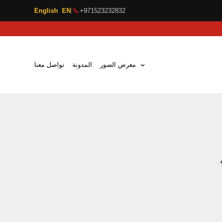
English EN
|
+971523232832
معرض الصور
المدونة
تواصل معنا