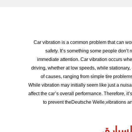
Car vibration is a common problem that can worry
safety. It’s something some people don’t not
immediate attention. Car vibration occurs whe
driving, whether at low speeds, while stationary,
of causes, ranging from simple tire proble
While vibration may initially seem like just a nuis
affect the car’s overall performance. Therefore, it
to prevent the
Deutsche Welle,
vibrations a
لسيارة.