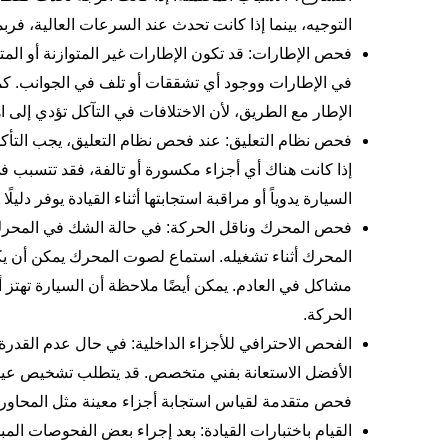
التوجيه، بينما إذا كانت تحدث عند السرعات العالية، فر
فحص الإطارات: قد تكون الإطارات غير المتوازنة أو الم
في الإطارات ووجود أي تشققات أو تلف في الجوانب. كم
الإطار مع الطريق، لأن الاختلافات في التآكل تؤدي إلى اه
فحص نظام التعليق: عند فحص نظام التعليق، يجب التأك
إذا كانت هناك أي أجزاء مكسورة أو تالفة، فقد تتسبب
السيارة يدوياً أو مراقبة استجابتها أثناء القيادة يوفر دل
فحص المحرك وناقل الحركة: في حالة الشك في المحر
المحرك أثناء تشغيله. استماع لصوت المحرك يمكن أن 
مشاكل في العادم. يمكن أيضًا ملاحظة أن السيارة تهتز أ
الحركة.
الفحص الاحترافي للأجزاء الداخلية: في حال عدم القدرة
الأفضل الاستعانة بفني متخصص. قد يتطلب تشخيص عيوب
فحص متقدمة لقياس استجابة أجزاء معينة مثل المحاور أ
القيام باختبارات القيادة: بعد إجراء بعض الفحوصات الم