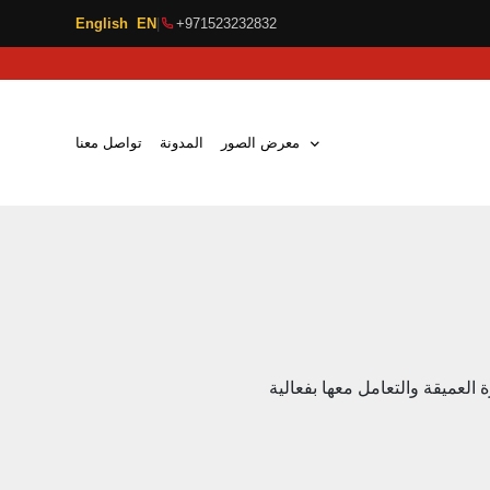
English EN
|
+971523232832
معرض الصور
المدونة
تواصل معنا