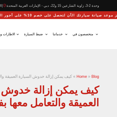
وحدة 2-3، زاوية الشارعين 15 و22، دبي - الإمارات العربية المتحدة
|
التو
احجز موعد صيانة سيارتك الآن لتحصل على خصم 10% على أجور اليد العاملة
متخصصون في
خدماتنا
ضبط السيارة
الاطارات وا
Blog
»
Home
»
كيف يمكن إزالة خدوش السيارة العميقة والت
كيف يمكن إزالة خدوش ا
العميقة والتعامل معها بف