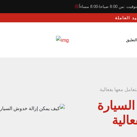
قيت :من 8:00 صباحا-8:00 مساءاً
لتعليق
عامل معها بفعالية
لسيارة
عالية