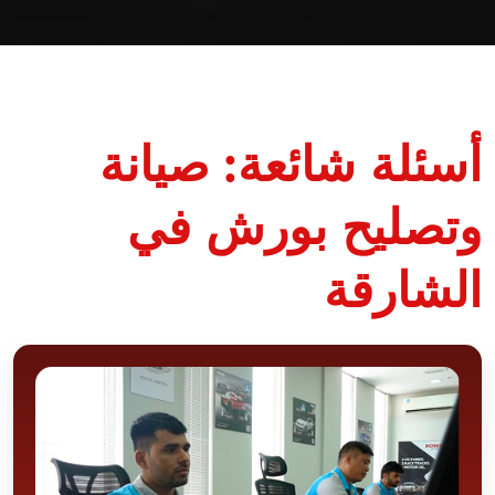
أسئلة شائعة: صيانة
وتصليح بورش في
الشارقة