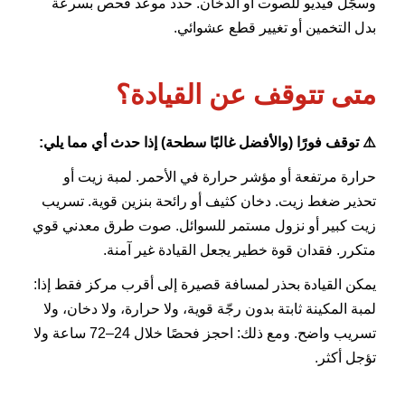
وسجّل فيديو للصوت أو الدخان. حدد موعد فحص بسرعة
بدل التخمين أو تغيير قطع عشوائي.
متى تتوقف عن القيادة؟
⚠️ توقف فورًا (والأفضل غالبًا سطحة) إذا حدث أي مما يلي:
حرارة مرتفعة أو مؤشر حرارة في الأحمر. لمبة زيت أو
تحذير ضغط زيت. دخان كثيف أو رائحة بنزين قوية. تسريب
زيت كبير أو نزول مستمر للسوائل. صوت طرق معدني قوي
متكرر. فقدان قوة خطير يجعل القيادة غير آمنة.
يمكن القيادة بحذر لمسافة قصيرة إلى أقرب مركز فقط إذا:
لمبة المكينة ثابتة بدون رجّة قوية، ولا حرارة، ولا دخان، ولا
تسريب واضح. ومع ذلك: احجز فحصًا خلال 24–72 ساعة ولا
تؤجل أكثر.