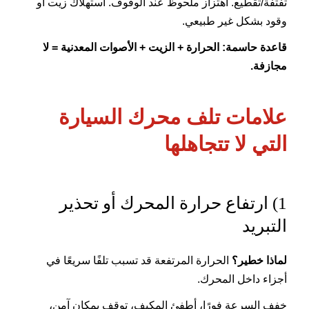
تفتفة/تقطيع. اهتزاز ملحوظ عند الوقوف. استهلاك زيت أو
وقود بشكل غير طبيعي.
قاعدة حاسمة: الحرارة + الزيت + الأصوات المعدنية = لا
مجازفة.
علامات تلف محرك السيارة
التي لا تتجاهلها
1) ارتفاع حرارة المحرك أو تحذير
التبريد
لماذا خطير؟
الحرارة المرتفعة قد تسبب تلفًا سريعًا في
أجزاء داخل المحرك.
خفف السرعة فورًا، أطفئ المكيف، توقف بمكان آمن،