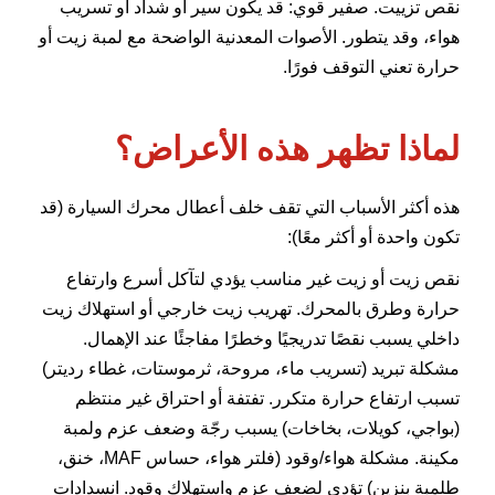
نقص تزييت. صفير قوي: قد يكون سير أو شداد أو تسريب
هواء، وقد يتطور. الأصوات المعدنية الواضحة مع لمبة زيت أو
حرارة تعني التوقف فورًا.
لماذا تظهر هذه الأعراض؟
هذه أكثر الأسباب التي تقف خلف أعطال محرك السيارة (قد
تكون واحدة أو أكثر معًا):
نقص زيت أو زيت غير مناسب يؤدي لتآكل أسرع وارتفاع
حرارة وطرق بالمحرك. تهريب زيت خارجي أو استهلاك زيت
داخلي يسبب نقصًا تدريجيًا وخطرًا مفاجئًا عند الإهمال.
مشكلة تبريد (تسريب ماء، مروحة، ثرموستات، غطاء رديتر)
تسبب ارتفاع حرارة متكرر. تفتفة أو احتراق غير منتظم
(بواجي، كويلات، بخاخات) يسبب رجّة وضعف عزم ولمبة
مكينة. مشكلة هواء/وقود (فلتر هواء، حساس MAF، خنق،
طلمبة بنزين) تؤدي لضعف عزم واستهلاك وقود. انسدادات