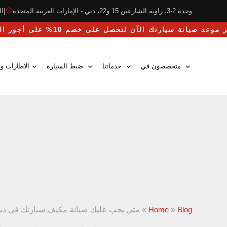
وحدة 2-3، زاوية الشارعين 15 و22، دبي - الإمارات العربية المتحدة
|
التو
احجز موعد صيانة سيارتك الآن لتحصل على خصم 10% على أجور اليد العاملة
متخصصون في
خدماتنا
ضبط السيارة
الاطارات وا
Blog
»
Home
»
متى يجب عليك صيانة مكيف سيارتك في دب