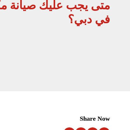
متى يجب عليك صيانة م
في دبي؟
Share Now