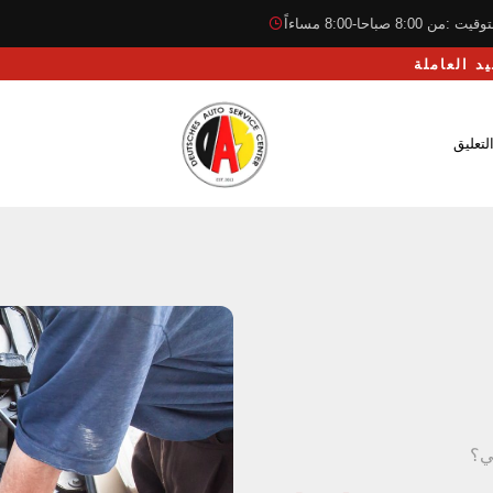
قيت :من 8:00 صباحا-8:00 مساءاً
لتعليق
ي؟