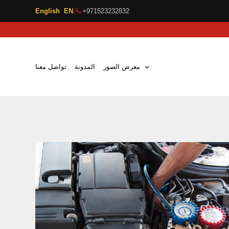
English EN
|
+971523232832
معرض الصور
المدونة
تواصل معنا