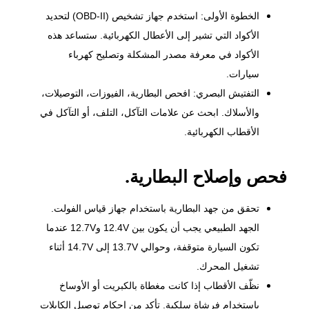
الخطوة الأولى: استخدم جهاز تشخيص (OBD-II) لتحديد
الأكواد التي تشير إلى الأعطال الكهربائية. ستساعد هذه
الأكواد في معرفة مصدر المشكلة وتصليح كهرباء
سيارات.
التفتيش البصري: افحص البطارية، الفيوزات، التوصيلات،
والأسلاك. ابحث عن علامات التآكل، التلف، أو التآكل في
الأقطاب الكهربائية.
فحص وإصلاح البطارية.
تحقق من جهد البطارية باستخدام جهاز قياس الفولت.
الجهد الطبيعي يجب أن يكون بين 12.4V و12.7V عندما
تكون السيارة متوقفة، وحوالي 13.7V إلى 14.7V أثناء
تشغيل المحرك.
نظّف الأقطاب إذا كانت مغطاة بالكبريت أو الأوساخ
باستخدام فرشاة سلكية. تأكد من إحكام توصيل الكابلات