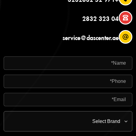
04 323 2832
service@dascenter.ae