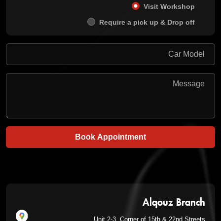
Visit Workshop
Require a pick up & Drop off
Book Appointment
Alqouz Branch
Unit 2-3, Corner of 15th & 22nd Streets,