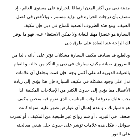
مدينة دبي من أكثر المدن ارتفاعًا للحرارة على مستوى العالم ، إذ
تتصف بأن درجات الحرارة في تزايد مستمر ، وبالأخص في فصل
الصيف. ومع هذه الظروف الصعبة للمناخ في دبي فإن مكيف
السيارة هو عنصرًا مهمًا للغاية ولا يمكن الاستغناء عنه، فهو ما يوفر
لك الراحة عند القيادة على طرق دبي.
وبالطبع قد يصادف
مكيف السيارة
مشكلات تؤثر على أدائه ، لذا من
الضروري صيانة مكيف سيارتك في دبي و التأكد من حالته و القيام
بالصيانة الدورية له على أكمل وجه. فإن قمت بتجاهل أي علامات
تدل على وجود مشكلة في مكيف السيارة فإن هذا يؤدي إلى زيادة
الأعطال مما يؤدي إلى حدوث الكثير من الإصلاحات المكلفة. لذا
يجب عليك معرفة الوقت المناسب الذي تقوم فيه بفحص مكيف
هواء سيارتك ، و عدم إهمال أي عوارض تظهر عليه. سواء كانت
ضعف في التبريد ، أو شم روائح غير طبيعية من المكيف ، أو تسرب
سوائل ، فكل هذه علامات تؤشر على حدوث خلل ينبغي معالجته
على الفور.