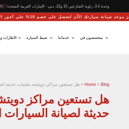
وحدة 2-3، زاوية الشارعين 15 و22، دبي - الإمارات العربية المتحدة
|
التو
احجز موعد صيانة سيارتك الآن لتحصل على خصم 10% على أجور اليد العاملة
متخصصون في
خدماتنا
ضبط السيارة
الاطارات وا
Blog
»
Home
»
هل تستعين مراكز دويتشه بتقنيات حديثة لصيا
هل تستعين مراكز دويتشه
حديثة لصيانة السيارات ال