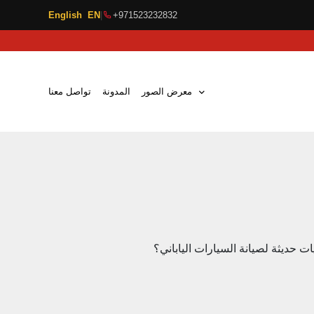
English EN
|
+971523232832
معرض الصور
المدونة
تواصل معنا