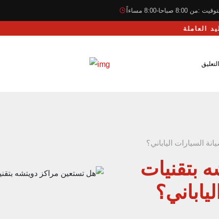
قيت :من 8:00 صباحا-8:00 مساءاً
لتعليق
نة السيارات الياباني؟
 بتقنيات
ياباني؟