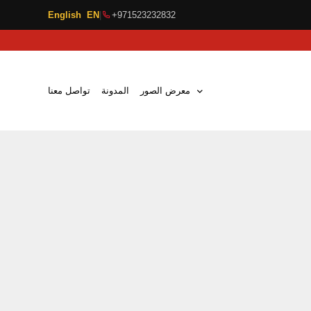
English EN
|
+971523232832
معرض الصور
المدونة
تواصل معنا