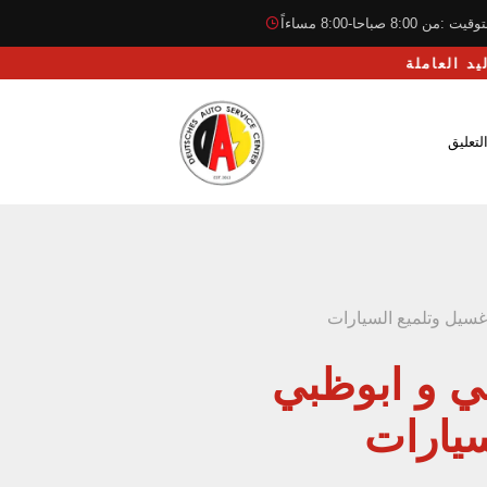
قيت :من 8:00 صباحا-8:00 مساءاً
لتعليق
غسيل وتلميع السيارات
ي و ابوظبي
سيارات