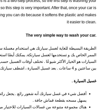
s is a two-step process, so the first step is washing your
 so this step is very important. After that, once your car is
 thing you can do because it softens the plastic and makes
it easier to clean.
The very simple way to wash your car.
الطريقة البسيطة للغاية لغسل سيارتك هي استخدام مغسلة سيا
الممر الخاص بك و تستخدمها لغسل سيارتكة. يمكنك أيضًا اس
السيارات هو الخيار الأكثر شيوعًا . تختلف أوقات الغسيل حسب 
بين ساعتين و 4 ساعات . بعد غسيل السيارة ، اشطف سيارتك جيدًا لإزالة جميع الأوساخ و المياه الزائدة .
غسيل السيارة .
أفضل شيء في غسل سيارتك أنه شعور رائع . يجعل رائحة
يسهل مسحه بقطعة قماش جافة .
هناك مجموعة متنوعة من غسالات السيارات للاختيار من ب