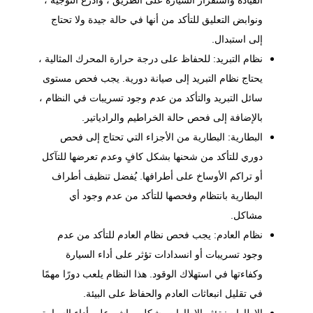
القيادة واستقرار السيارة على الطريق ، وأذرع التوجيه ،
ونوابض التعليق للتأكد من أنها في حالة جيدة ولا تحتاج
إلى استبدال.
نظام التبريد: للحفاظ على درجة حرارة المحرك المثالية ،
يحتاج نظام التبريد إلى صيانة دورية. يجب فحص مستوى
سائل التبريد والتأكد من عدم وجود تسريبات في النظام ،
بالإضافة إلى فحص حالة الخراطيم والرادياتير.
البطارية: البطارية من الأجزاء التي تحتاج إلى فحص
دوري للتأكد من شحنها بشكل كافٍ وعدم تعرضها للتآكل
أو تراكم الأوساخ على أطرافها. يُفضل تنظيف أطراف
البطارية بانتظام وفحصها للتأكد من عدم وجود أي
مشاكل.
نظام العادم: يجب فحص نظام العادم للتأكد من عدم
وجود تسريبات أو انسدادات تؤثر على أداء السيارة
وكفاءتها في استهلاك الوقود. هذا النظام يلعب دورًا مهمًا
في تقليل انبعاثات العادم والحفاظ على البيئة.