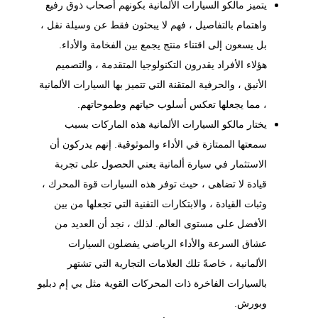
يتميز مالكو السيارات الألمانية بكونهم أصحاب ذوق رفيع
واهتمام بالتفاصيل ، فهم لا يبحثون فقط عن وسيلة نقل ،
بل يسعون إلى اقتناء منتج يجمع بين الفخامة والأداء.
هؤلاء الأفراد يقدرون التكنولوجيا المتقدمة ، والتصميم
الأنيق ، والحرفية المتقنة التي تتميز بها السيارات الألمانية
، مما يجعلها تعكس أسلوب حياتهم وطموحاتهم.
يختار مالكو السيارات الألمانية هذه الماركات بسبب
سمعتها الممتازة في الأداء والموثوقية. إنهم يدركون أن
الاستثمار في سيارة ألمانية يعني الحصول على تجربة
قيادة لا تضاهى ، حيث توفر هذه السيارات قوة المحرك ،
وثبات القيادة ، والابتكارات التقنية التي تجعلها من بين
الأفضل على مستوى العالم. لذلك ، نجد أن العديد من
عشاق السرعة والأداء الرياضي يفضلون السيارات
الألمانية ، خاصةً تلك العلامات التجارية التي تشتهر
بالسيارات الفاخرة ذات المحركات القوية مثل بي إم دبليو
و
بورش
.