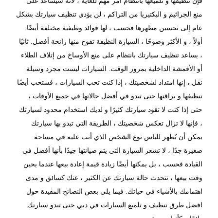
فإن تنظيفها و تلميعها بانتظام أمر مهم للغاية ، لأنه سيساعد على
منع الجراثيم و البكتيريا من التراكم ، لن يؤدي تنظيف سيارتك بشكل
عام إلى تحسين مظهرها فحسب ، لها فوائد وظيفية مختلفة أيضًا.
أولاً ، و الأكثر وضوحًا ، السيارة النظيفة تفوح منها رائحة أفضل. ثانيًا
، يساعد تنظيف سيارتك بانتظام على منع الأوساخ من إتلاف الطلاء
أو الأقمشة الداخلية بمرور الوقت. السيارات ليست مجرد وسيلة
نقل ، إنها امتداد لشخصيتك ، إذا كنت تحب السيارات ، فستحب أيضًا
تنظيفها و براقتها حتى تبدو في أفضل حالاتها في جميع الأوقات ،
حتى إذا كنت لا تقود سيارتك كثيرًا و لديك استخدام محدود لسيارتك
، فإنها لا تزال تعكس شخصيتك ، الطريقة التي تبدو بها سيارتك
يمكن أن تُظهر للناس نوع الشخص الذي أنت عليه في مساحة
صغيرة جدًا ، لا تشعر السيارة التي يتم صيانتها جيدًا بأنها أفضل في
القيادة فحسب ، بل يمكنها أيضًا زيادة قيمة إعادة بيعها عندما يحين
وقت بيعها ، تتحدث حالة سيارتك عن الكثير ، عنك كسائق و مدى
اهتمامك بالأشياء في حياتك. فيما يلي بعض النصائح المفيدة حول
افضل طرق تنظيف و تلميع السيارات في دبي
حتى تبدو سيارتك