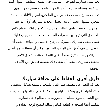
يعد غسل سيارتك أهم جزء أساسي في عملية التنظيف ، سواء كنت
تستخدم مغسلة سيارات أو دلوًا من الماء و الإسفنج ، من المهم
تجفيف سيارتك بقطعة قماش من المايكروفايبر أو الألياف الدقيقة
بمجرد غسلها ، يجب أن تبدأ بغسل عجلات سيارتك أولاً ، ثم غطاء
المحرك ، و عند تنظيف غطاء المحرك ، تأكد من إيلاء اهتمام خاص
للمناطق التي توجد بها شفرات المساحات. بعد ذلك ، يجب عليك
غسل سقف سيارتك ، متبوعًا بالزجاج الأمامي و النوافذ ، يجب أن
تغسل السقف أخيرًا لأن الماء و الصابون يمكن أن يتساقط من أعلى
سيارتك و يسبب تأثيرًا معرقًا على النوافذ ، عندما يتعلق الأمر
بتجفيف سيارتك ، يجب أن تفعل ذلك بقطعة قماش من الألياف
الدقيقة.
طرق أخرى للحفاظ على نظافة سيارتك.
بصرف النظر عن تنظيف سيارتك و تلميعها بالشمع بشكل منتظم ،
هناك أشياء أخرى يمكنك القيام بها للحفاظ على نظافتها و نضارتها ،
من الجيد أن تقوم بتنظيف المفروشات بانتظام داخل سيارتك ،
يمكنك أيضًا استخدام قطعة قماش مبللة لمسح لوحة القيادة و