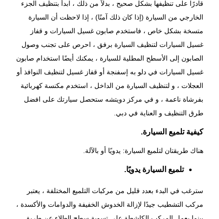
قادرًا على تنظيفها بشكل صحيح ، بدلاً من ذلك ، ابدأ بتنظيف الجزء
الخارجي من السيارة (إذا كان ذلك آمنًا) ، إذا لاحظت أن السيارة
متسخة بشكل خاص ، فاستخدم صابون غسيل السيارات و قفاز
غسيل السيارات لتنظيف السيارة برفق ، احرص على تجنب وصول
الصابون إلى الأسطح المطلية للسيارة ، يمكنك أيضًا استخدام صابون
غسيل السيارات في دلو به إسفنجة أو قفاز غسيل لتنظيف النوافذ أو
العجلات ، و لتنظيف السيارة من الداخل ، استخدم مكنسة كهربائية
بفرشاة ناعمة ، و في
مركز دويتشه
ستحصل سيارتك على افضل
طرق التنظيف و العناية في دبي.
كيفية تلميع السيارة.
هناك طريقتان لتلميع السيارة: يدويًا أو بالآلة.
تلميع السيارة يدويًا.
سترغب في البدء بعدد قليل من مركبات التلميع المختلفة ، يعتبر
مركب التشطيب جيدًا لإزالة الخدوش الخفيفة والدوامات والأكسدة ،
بينما يعمل المركب الكاشطة على تسوية سطح الطلاء عن طريق