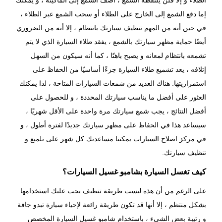
الطلاء و إلا فلن يلتقطه الشمع ، أضف الشمع إلى الماكينة ، و يمكنك
إما دفع الشمع إلى الخارج على الطلاء أو سحب الشمع عبر الطلاء ،
في حين أنه من المهم تنظيف سيارتك بانتظام ، إلا أنه من الضروري
أيضًا حماية مظهر سيارتك بالشمع ، يفقد طلاء السيارة الذي لا يتم
تشمعه بانتظام لمعانه و يصبح باهتًا ، كما أنه سيكون من السهل
إتلافه ، يعد تشميع طلاء السيارة جزءًا أساسيًا من الحفاظ على
استمراريتها. هناك العديد من شمعات السيارات المتاحة ، لذا يمكنك
العثور على أفضل ما يناسب سيارتك المحددة ، و للحصول على
أفضل النتائج ، يجب شمع سيارتك مرة واحدة على الأقل شهريًا ،
سيساعد هذا في الحفاظ على مظهر سيارتك جديدًا لفترة أطول ، و
في مركز اصلاح السيارات يمكننا مساعدتك كل شهر على تلميع و
تنظيف سيارتك.
كيف تغسل السيارة بشامبو غسيل السيارات؟
على الرغم من أن هذه ليست طريقة تنظيف يجب عليك استخدامها
بشكل منتظم ، إلا أنها قد تكون طريقة رائعة لإحياء سيارة تبدو جافة
و رتيبة بعض الشيء ، باستخدام
شامبو غسيل السيارة
المخصص