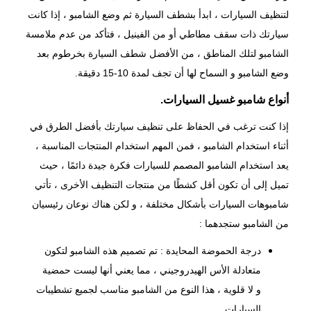
لتنظيف السيارات ، ابدأ بشطف السيارة ثم وضع الشامبو ، إذا كانت
سيارتك ذات سقف مطاطي أو من الفينيل ، فتأكد من عدم ملامسة
الشامبو لتلك المناطق ، من الأفضل شطف السيارة بخرطوم بعد
وضع الشامبو و السماح لها أن تجف لمدة 10-15 دقيقة.
أنواع شامبو غسيل السيارات.
إذا كنت ترغب في الحفاظ على
تنظيف سيارتك بأفضل الطرق
في
أثناء استخدام الشامبو ، فمن المهم استخدام المنتجات المناسبة ،
يعد استخدام الشامبو المصمم للسيارات فكرة جيدة دائمًا ، حيث
تميل إلى أن تكون أقل كشطًا من منتجات التنظيف الأخرى ، تأتي
شامبوهات السيارات بأشكال مختلفة ، و لكن هناك نوعان رئيسيان
من الشامبو ستجدهما :
درجة الحموضة المحايدة : تم تصميم هذه الشامبو لتكون
متعادلة الأس الهيدروجيني ، مما يعني أنها ليست حمضية
و لا قلوية ، هذا النوع من الشامبو مناسب لجميع تشطيبات
السيارات.