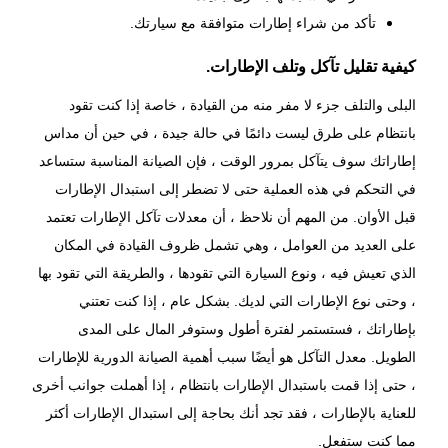
تأكد من شراء إطارات متوافقة مع سيارتك.
كيفية تقليل تآكل وتلف الإطارات.
البلى والتلف جزء لا مفر منه من القيادة ، خاصة إذا كنت تقود
بانتظام على طرق ليست دائمًا في حالة جيدة ، في حين أن مداس
إطاراتك سوف يتآكل بمرور الوقت ، فإن الصيانة المناسبة ستساعد
في التحكم في هذه العملية حتى لا تضطر إلى استبدال الإطارات
قبل الأوان. من المهم أن نلاحظ ، أن معدلات تآكل الإطارات تعتمد
على العديد من العوامل ، وهي تشمل ظروف القيادة في المكان
الذي تعيش فيه ، ونوع السيارة التي تقودها ، والطريقة التي تقود بها
، وحتى نوع الإطارات التي لديك. بشكل عام ، إذا كنت تعتني
بإطاراتك ، فستستمر لفترة أطول وستوفر المال على المدى
الطويل. معدل التآكل هو أيضًا سبب أهمية
الصيانة الدورية للإطارات
، حتى إذا قمت باستبدال الإطارات بانتظام ، إذا أهملت جوانب أخرى
للعناية بالإطارات ، فقد تجد أنك بحاجة إلى استبدال الإطارات أكثر
مما كنت ستفعل.