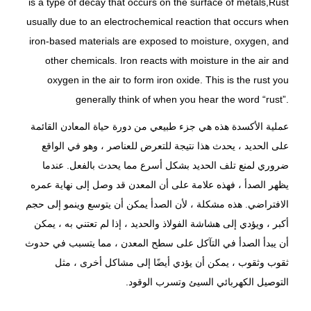
is a type of decay that occurs on the surface of metals,
Rust
usually due to an electrochemical reaction that occurs when
iron-based materials are exposed to moisture, oxygen, and
other chemicals. Iron reacts with moisture in the air and
oxygen in the air to form iron oxide. This is the rust you
generally think of when you hear the word “rust”.
عملية الأكسدة هذه هي جزء طبيعي من دورة حياة المعادن القائمة
على الحديد ، يحدث هذا نتيجة للتعرض للعناصر ، وهو في الواقع
ضروري لمنع تلف الحديد بشكل أسرع مما يحدث بالفعل. عندما
يظهر الصدأ ، فهذه علامة على أن المعدن قد وصل إلى نهاية عمره
الافتراضي. هذه مشكلة ، لأن الصدأ يمكن أن يتوسع وينمو إلى حجم
أكبر ، ويؤدي إلى هشاشة الفولاذ والحديد ، إذا لم تعتني به ، يمكن
أن يبدأ الصدأ في التآكل على سطح المعدن ، مما يتسبب في حدوث
ثقوب وثقوب ، يمكن أن يؤدي أيضًا إلى مشاكل أخرى ، مثل
التوصيل الكهربائي السيئ وتسرب الوقود.