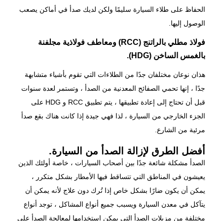
الحفاظ على طلاء السيارة سليمًا ولكن لديك صدأ في أماكن يصعب
الوصول إليها.
فولاذ مطلي بالراتنج (RCC) ومعاطف فولاذية مجلفنة
بالغمس الساخن (HDG).
هذان نوعان مختلفان جدًا من الطلاءات التي تقوم بأشياء متشابهة
جدًا ، إنها تحمي الصفائح المعدنية من الصدأ ، وتستمر لعدة سنوات
قبل أن تحتاج إلى إعادة تطبيقها ، يتم تطبيق RCC و HDG على
الجزء الخارجي من السيارة ، لذا فهي جيدة إذا كانت هناك بقع صدأ
مرئية من الشارع.
أفضل الطرق لإزالة الصدأ من السيارة.
الصدأ مشكلة شائعة جدًا بين أصحاب السيارات ، خاصة أولئك الذين
يعيشون في المناطق التي تتساقط فيها الأمطار بشكل متكرر ،
يمكن أن يكون ضارًا بشكل خاص إذا تُرك دون علاج لأنه يمكن أن
يتآكل في معدن السيارة ويسبب جميع أنواع المشاكل ، توجد أنواع
مختلفة من مزيلات الصدأ التي يمكن استخدامها لمعالجة الصدأ على