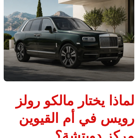
لماذا يختار مالكو رولز
رويس في أم القيوين
مركز دويتشة؟