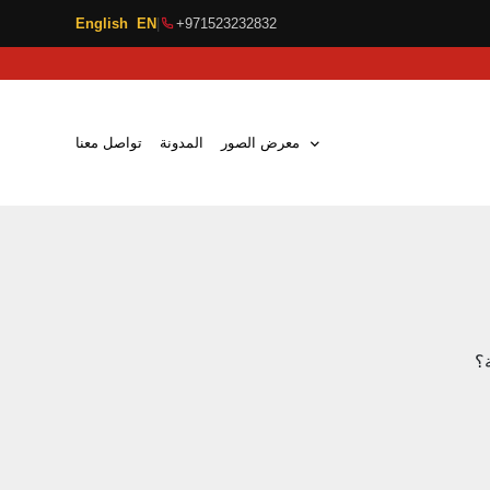
English EN
|
+971523232832
معرض الصور
المدونة
تواصل معنا