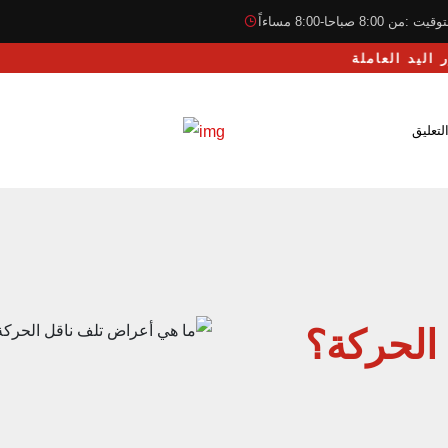
قيت :من 8:00 صباحا-8:00 مساءاً
لتعليق
الحركة؟