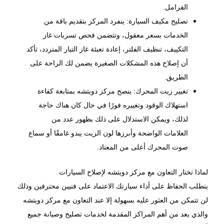
الفرامل.
تصليح مكيف السيارة: ينفرد المركز بتقديم باقة من
الخدمات بسعر معقول، وتتضمن فحص تسربات غاز
التكييف، تنظيف الفلتر، إعادة تعبئة غاز التيار المتردد، تأكد
أن إصلاح هذه المشكلات الصغيرة يضمن لك الراحة على
الطريق.
تغيير زيت المحرك: ينصح مركز دويتشه بمتابعة كفاءة
استهلاك الوقود وتغييره فورًا في حال كان هناك حاجة
لذلك، ويمكن الاستدلال على ذلك بظهور عدد من
العلامات الواضحة وأبرزها لون الزيت يبدو غامقًا أو سماع
صوت المحرك أعلى من المعتاد.
لماذا تختار التعاون مع مركز دويتشه لإصلاح السيارات
يتطلب الحفاظ على أداء سيارتك الاعتماد على فنيين محترفين وذلك
لن تتمكن من العثور عليه بسهولة إلا عند التعاون مع مركز دويتشه
والذي يعد من أهم المراكز المقدمة لخدمات تصليح وصيانة جميع