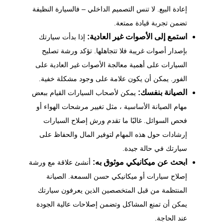
إعادة البيع. لا تنس التصميم الداخلي – فالسيارة النظيفة
تضمن تجربة قيادة ممتعة.
استمع إلى الأصوات غير العادية:
إذا بدأت سيارتك
بإصدار أصوات غريبة فلا تتجاهلها. تؤكد ورشة تصليح
السيارات على أهمية معالجة الأصوات غير العادية على
الفور. يمكن أن يكون علامة على وجود مشكلة خفية.
الصيانة بنفسك:
يمكن لأصحاب السيارات القيام ببعض
مهام الصيانة الأساسية ، مثل تغيير مرشحات الهواء أو
فحص السوائل. غالبًا ما تقدم ورش إصلاح السيارات
إرشادات حول هذه المهام لتوفير المال والحفاظ على
سيارتك في حالة جيدة.
ابحث عن ميكانيكي موثوق به:
أنشئ علاقة مع ورشة
إصلاح سيارات أو ميكانيكي حسن السمعة. الصيانة
المنتظمة من قبل المتخصصين الذين يعرفون سيارتك
يمكن أن تمنع المشاكل وتضمن إصلاحات عالية الجودة
عند الحاجة.