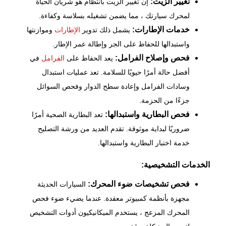
تغيير الزيت:
إن تغيير الزيت بانتظام هو شريان الحياة
لمحرك سيارتك ، مما يضمن تشغيله بسلاسة وكفاءة.
خدمات الإطارات:
يشمل ذلك تدوير
الإطارات
وموازنتها
واستبدالها للحفاظ على الجر وإطالة عمر الإطار.
فحص وإصلاح الفرامل:
يعد الحفاظ على
الفرامل
في
أفضل حالة أمرًا حيويًا للسلامة. تعد عمليات استبدال
وسادات الفرامل وإعادة سطح الدوار وفحص السوائل
جزءًا من الحزمة.
فحص البطارية واستبدالها:
تعد البطارية الصحية أمرًا
ضروريًا لبداية موثوقة. تقدم العديد من ورشة التصليح
خدمة اختبار البطارية واستبدالها.
الخدمات التشخيصية:
فحص تشخيصات ضوء المحرك:
السيارات الحديثة
مجهزة بأنظمة كمبيوتر معقدة. عندما يضيء ضوء
فحص
المحرك
المزعج ، يستخدم الميكانيكيون أدوات التشخيص