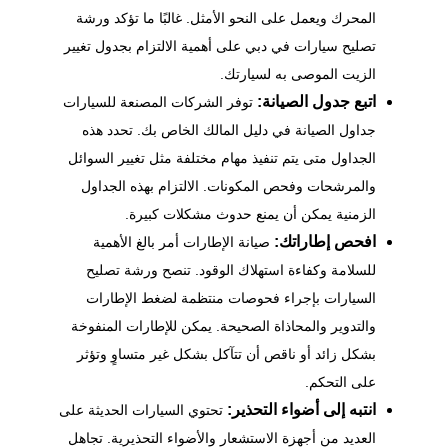
المحرك ويعمل على النحو الأمثل. غالبًا ما تؤكد
ورشة
تصليح سيارات في دبي
على أهمية الالتزام بجدول تغيير
الزيت الموصى به لسيارتك.
اتبع جدول الصيانة:
توفر الشركات المصنعة للسيارات
جداول الصيانة في دليل المالك الخاص بك. تحدد هذه
الجداول متى يتم تنفيذ مهام مختلفة مثل تغيير السوائل
والمرشحات وفحص المكونات. الالتزام بهذه الجداول
الزمنية يمكن أن يمنع حدوث مشكلات كبيرة.
افحص إطاراتك:
صيانة الإطارات أمر بالغ الأهمية
للسلامة وكفاءة استهلاك الوقود. تنصح ورشة تصليح
السيارات بإجراء فحوصات منتظمة لضغط الإطارات
والتدوير والمحاذاة الصحيحة. يمكن للإطارات المنفوخة
بشكل زائد أو ناقص أن تتآكل بشكل غير متساوٍ وتؤثر
على التحكم.
انتبه إلى أضواء التحذير:
تحتوي السيارات الحديثة على
العديد من أجهزة الاستشعار والأضواء التحذيرية. تجاهل