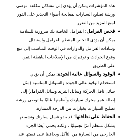
هذه المؤشرات يمكن أن يؤدي إلى مشاكل مكلفة. توصي
ورشة تصليح السيارات بمعالجة أضواء التحذير على الفور
لمنع المزيد من الضرر.
فحص الفرامل:
الفرامل الخاصة بك ضرورية للسلامة.
يمكن أن يؤدي الفحص المنتظم للفرامل واستبدال
وسادات الفرامل والدوارات في الوقت المناسب إلى منع
وقوع الحوادث و توفيرك من الإصلاحات الباهظة الثمن
على الطريق.
الوقود والسوائل عالية الجودة:
يمكن أن يؤدي
استخدام الوقود عالي الجودة والسوائل المناسبة (مثل
سائل ناقل الحركة وسائل التبريد وسائل الفرامل) إلى
إطالة عمر محرك سيارتك وأنظمتها. غالبًا ما توصي ورشة
تصليح السيارات بخيارات من الدرجة الممتازة.
الحفاظ على نظافتها:
قد يبدو غسل سيارتك وتشميعها
بشكل منتظم أمرًا تجميليًا ، ولكنه يحمي أيضًا الجزء
الخارجي من السيارة من التآكل ويحافظ على قيمتها عند